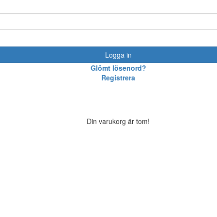
Logga in
Glömt lösenord?
Registrera
Din varukorg är tom!