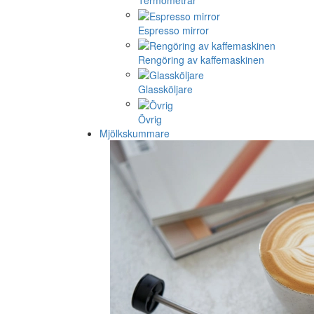
Termometrar
Espresso mirror
Rengöring av kaffemaskinen
Glassköljare
Övrig
Mjölkskummare