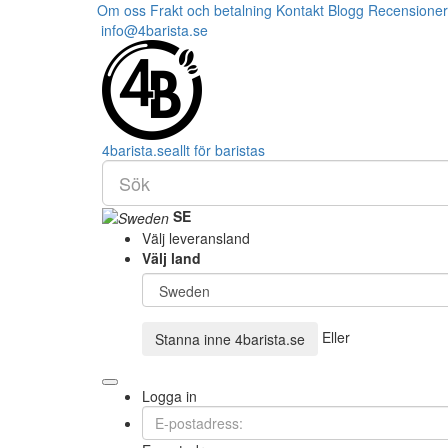
Om oss
Frakt och betalning
Kontakt
Blogg
Recensioner
info@4barista.se
4
barista
.se
allt för baristas
SE
Välj leveransland
Välj land
Eller
Stanna inne
4barista.se
Logga in