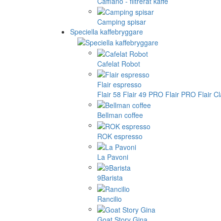
Cafflano - filtrerat kaffe
Camping spisar
Speciella kaffebryggare
Cafelat Robot
Flair espresso
Flair 58
Flair 49 PRO
Flair PRO
Flair C
Bellman coffee
ROK espresso
La Pavoni
9Barista
Rancilio
Goat Story Gina