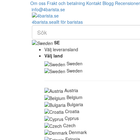
Om oss
Frakt och betalning
Kontakt
Blogg
Recensioner
info@4barista.se
4
barista
.se
allt för baristas
SE
Välj leveransland
Välj land
Sweden
Sweden
Austria
Belgium
Bulgaria
Croatia
Cyprus
Czech
Denmark
Estonia