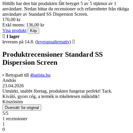
Hittills har den här produkten fått betyget 5 av 5 stjärnor av 1
användare. Nedan hittar du recensioner och erfarenheter från riktiga
användare av Standard SS Dispersion Screen.
170,00 kr
Exkl moms: 136,00 kr
Visa produkt
Köp
I lager
leverans på 14.8.
(
leveransalternativ
)
Produktrecensioner Standard SS
Dispersion Screen
• Betygsatt till
4barista.hu
András
23.04.2026
Utmärkt, snabbt företag, produkten fungerar perfekt! Tack.
Kiváló, gyors cég, a termék is tökéletesen működik!
Köszönöm
Översätt
Se original
5/5
1 recensioner
1
0