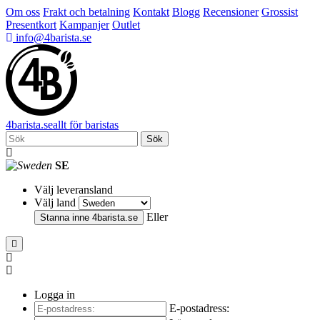
Om oss
Frakt och betalning
Kontakt
Blogg
Recensioner
Grossist
Presentkort
Kampanjer
Outlet
info@4barista.se
4
barista
.se
allt för baristas
Sök
SE
Välj leveransland
Välj land
Eller
Stanna inne
4barista.se
Logga in
E-postadress: