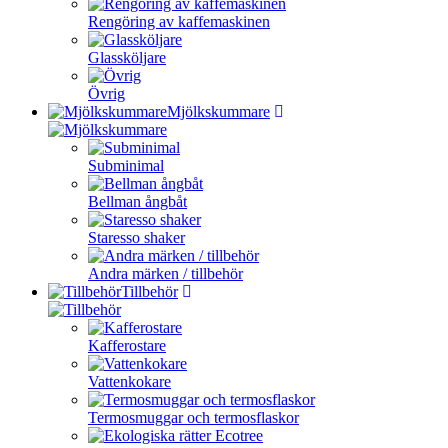
Rengöring av kaffemaskinen
Glassköljare
Övrig
Mjölkskummare
Subminimal
Bellman ångbåt
Staresso shaker
Andra märken / tillbehör
Tillbehör
Kafferostare
Vattenkokare
Termosmuggar och termosflaskor