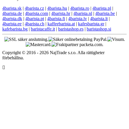
4barista.sk
|
4barista.cz
|
4barista.hu
|
4barista.ro
|
4barista.pl
|
4barista.de
|
4barista.com
|
4barista.hr
|
4barista.nl
|
4barista.be
|
4barista.dk
|
4barista.pt
|
4barista.fi
|
4barista.lv
|
4barista.lt
|
4barista.ee
|
4barista.ch
|
kaffeebarista.at
|
kafesbarista.gr
|
kafebarista.bg
|
baristacaffe.it
|
baristashop.es
|
baristashop.si
Copyright © 2016 - 2026 NajTrade s.r.o. Alla rättigheter
förbehållna.