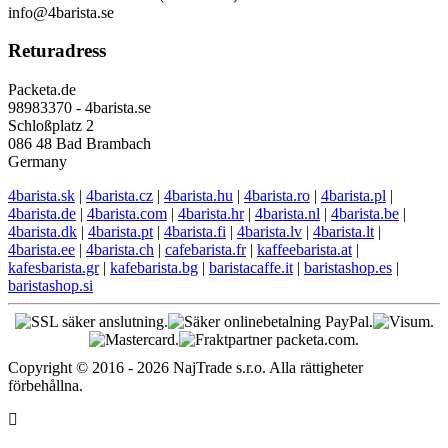
info@4barista.se
Returadress
Packeta.de
98983370 - 4barista.se
Schloßplatz 2
086 48 Bad Brambach
Germany
4barista.sk
|
4barista.cz
|
4barista.hu
|
4barista.ro
|
4barista.pl
|
4barista.de
|
4barista.com
|
4barista.hr
|
4barista.nl
|
4barista.be
|
4barista.dk
|
4barista.pt
|
4barista.fi
|
4barista.lv
|
4barista.lt
|
4barista.ee
|
4barista.ch
|
cafebarista.fr
|
kaffeebarista.at
|
kafesbarista.gr
|
kafebarista.bg
|
baristacaffe.it
|
baristashop.es
|
baristashop.si
Copyright © 2016 - 2026 NajTrade s.r.o. Alla rättigheter
förbehållna.