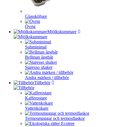
Glassköljare
Övrig
Mjölkskummare
Subminimal
Bellman ångbåt
Staresso shaker
Andra märken / tillbehör
Tillbehör
Kafferostare
Vattenkokare
Termosmuggar och termosflaskor