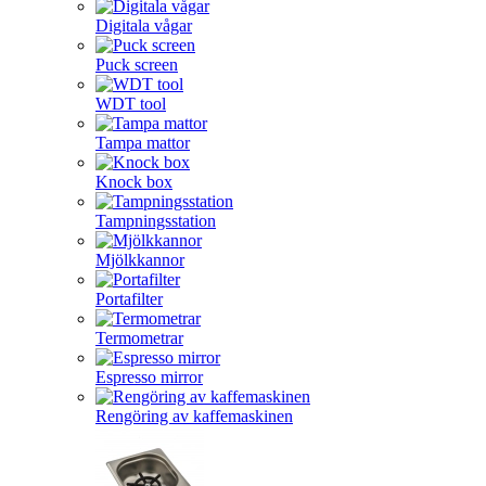
Digitala vågar
Puck screen
WDT tool
Tampa mattor
Knock box
Tampningsstation
Mjölkkannor
Portafilter
Termometrar
Espresso mirror
Rengöring av kaffemaskinen