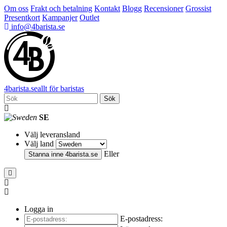
Om oss
Frakt och betalning
Kontakt
Blogg
Recensioner
Grossist
Presentkort
Kampanjer
Outlet
info@4barista.se
4
barista
.se
allt för baristas
Sök
SE
Välj leveransland
Välj land
Eller
Stanna inne
4barista.se
Logga in
E-postadress: