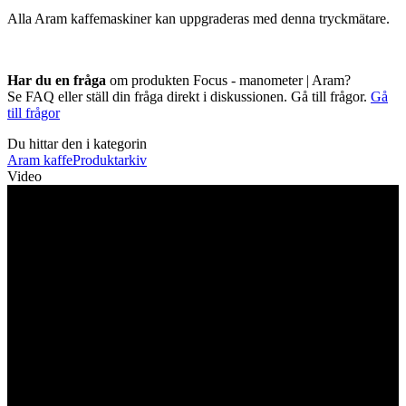
Alla Aram kaffemaskiner kan uppgraderas med denna tryckmätare.
Har du en fråga
om produkten Focus - manometer | Aram?
Se FAQ eller ställ din fråga direkt i diskussionen. Gå till frågor.
Gå
till frågor
Du hittar den i kategorin
Aram kaffe
Produktarkiv
Video