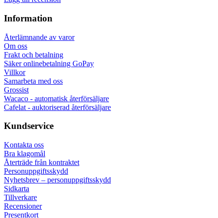
Information
Återlämnande av varor
Om oss
Frakt och betalning
Säker onlinebetalning GoPay
Villkor
Samarbeta med oss
Grossist
Wacaco - automatisk återförsäljare
Cafelat - auktoriserad återförsäljare
Kundservice
Kontakta oss
Bra klagomål
Återträde från kontraktet
Personuppgiftsskydd
Nyhetsbrev – personuppgiftsskydd
Sidkarta
Tillverkare
Recensioner
Presentkort