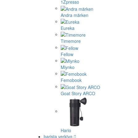
1Zpresso
Andra märken
Eureka
Timemore
Fellow
Mlynko
Femobook
Goat Story ARCO
Hario
barista verktyg