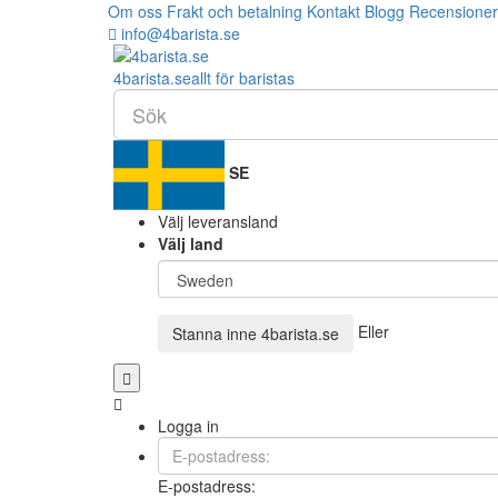
Om oss
Frakt och betalning
Kontakt
Blogg
Recensioner
info@4barista.se
4
barista
.se
allt för baristas
SE
Välj leveransland
Välj land
Eller
Stanna inne
4barista.se
Logga in
E-postadress: