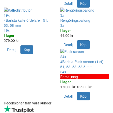
Detalj
Köp
19x
3x
4Barista kaffefördelare - 51,
Rengöringsballong
53, 58 mm
3x
19x
I lager
I lager
44,00 kr
279,00 kr
Detalj
Köp
Detalj
Köp
24x
4Barista Puck screen (1 st) –
51, 53, 58, 58,5 mm
24x
Försäljning
I lager
170,00 kr
135,00 kr
Detalj
Köp
Recensioner från våra kunder