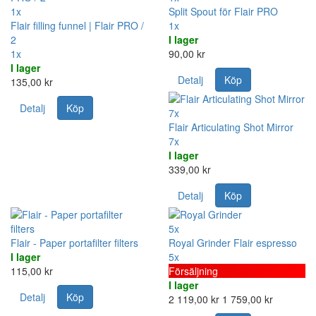
1x
Split Spout för Flair PRO
Flair filling funnel | Flair PRO /
1x
2
I lager
1x
90,00 kr
I lager
Detalj
Köp
135,00 kr
Detalj
Köp
7x
Flair Articulating Shot Mirror
7x
I lager
339,00 kr
Detalj
Köp
5x
Flair - Paper portafilter filters
Royal Grinder Flair espresso
I lager
5x
115,00 kr
Försäljning
I lager
Detalj
Köp
2 119,00 kr
1 759,00 kr