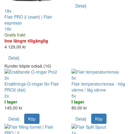
Detalj
18x
Flair PRO 2 (svart) | Flair
espresso
18x
Gratis frakt
Inte längre tillgänglig
4 129,00 kr
Detalj
Kunder köpte också (10)
2x
5x
Ersättnings-O-ringar för Flair
Flair temperaturremsa - hög
PRO2 (6st)
värme / låg värme
2x
5x
I lager
I lager
145,00 kr
80,00 kr
Detalj
Köp
Detalj
Köp
1x