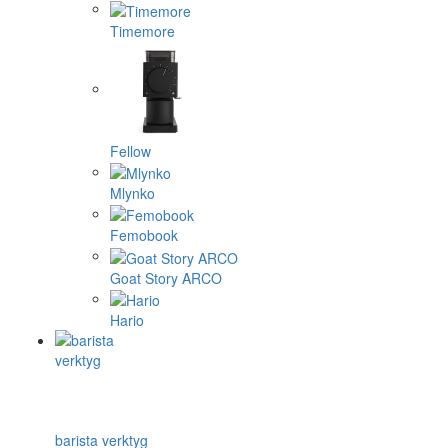
Timemore
Fellow
Mlynko
Femobook
Goat Story ARCO
Hario
barista verktyg