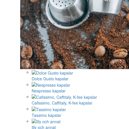
Dolce Gusto kapslar
Nespresso kapslar
Cafissimo, Caffitaly, K-fee kapslar
Tassimo kapslar
Illy och annat