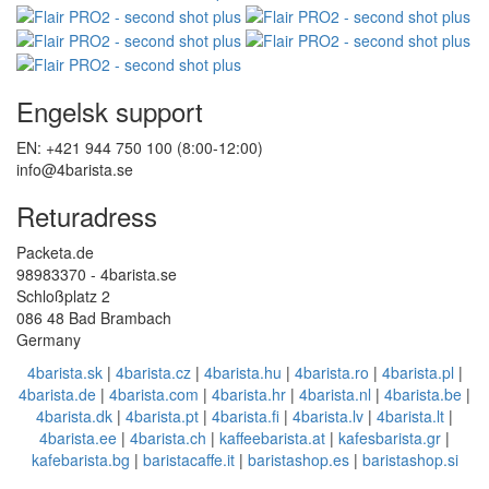
Engelsk support
EN: +421 944 750 100 (8:00-12:00)
info@4barista.se
Returadress
Packeta.de
98983370 - 4barista.se
Schloßplatz 2
086 48 Bad Brambach
Germany
4barista.sk
|
4barista.cz
|
4barista.hu
|
4barista.ro
|
4barista.pl
|
4barista.de
|
4barista.com
|
4barista.hr
|
4barista.nl
|
4barista.be
|
4barista.dk
|
4barista.pt
|
4barista.fi
|
4barista.lv
|
4barista.lt
|
4barista.ee
|
4barista.ch
|
kaffeebarista.at
|
kafesbarista.gr
|
kafebarista.bg
|
baristacaffe.it
|
baristashop.es
|
baristashop.si