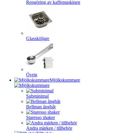
Rengöring av kaffemaskinen
Glassköljare
Övrig
Mjölkskummare
Subminimal
Bellman ångbåt
Staresso shaker
Andra märken / tillbehör