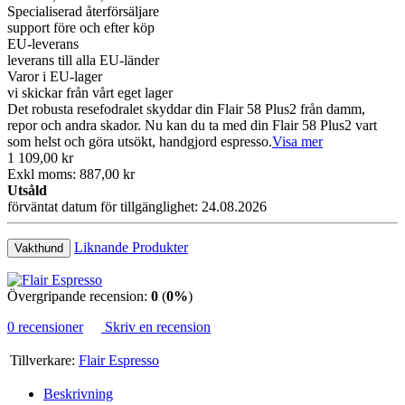
Specialiserad återförsäljare
support före och efter köp
EU-leverans
leverans till alla EU-länder
Varor i EU-lager
vi skickar från vårt eget lager
Det robusta resefodralet skyddar din Flair 58 Plus2 från damm,
repor och andra skador. Nu kan du ta med din Flair 58 Plus2 vart
som helst och göra utsökt, handgjord espresso.
Visa mer
1 109,00 kr
Exkl moms: 887,00 kr
Utsåld
förväntat datum för tillgänglighet: 24.08.2026
Liknande Produkter
Vakthund
Övergripande recension:
0
(
0%
)
0 recensioner
Skriv en recension
Tillverkare:
Flair Espresso
Beskrivning