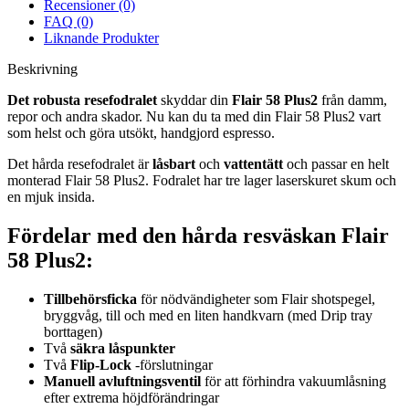
Recensioner (0)
FAQ (0)
Liknande Produkter
Beskrivning
Det robusta resefodralet
skyddar din
Flair 58 Plus2
från damm,
repor och andra skador. Nu kan du ta med din Flair 58 Plus2 vart
som helst och göra utsökt, handgjord espresso.
Det hårda resefodralet är
låsbart
och
vattentätt
och passar en helt
monterad Flair 58 Plus2. Fodralet har tre lager laserskuret skum och
en mjuk insida.
Fördelar med den hårda resväskan Flair
58 Plus2:
Tillbehörsficka
för nödvändigheter som Flair shotspegel,
bryggvåg, till och med en liten handkvarn (med Drip tray
borttagen)
Två
säkra låspunkter
Två
Flip-Lock
-förslutningar
Manuell avluftningsventil
för att förhindra vakuumlåsning
efter extrema höjdförändringar