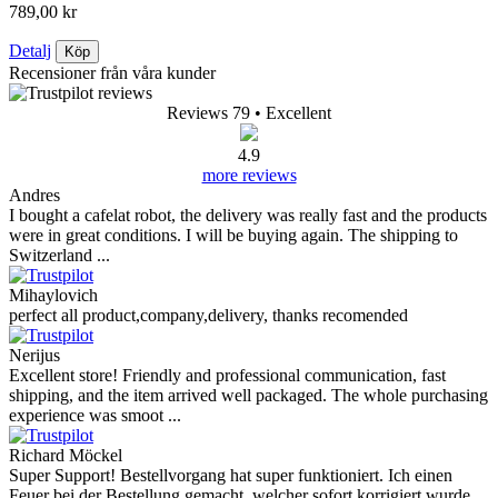
789,00 kr
Detalj
Köp
Recensioner från våra kunder
Reviews 79
• Excellent
4.9
more reviews
Andres
I bought a cafelat robot, the delivery was really fast and the products
were in great conditions. I will be buying again. The shipping to
Switzerland ...
Mihaylovich
perfect all product,company,delivery, thanks recomended
Nerijus
Excellent store! Friendly and professional communication, fast
shipping, and the item arrived well packaged. The whole purchasing
experience was smoot ...
Richard Möckel
Super Support! Bestellvorgang hat super funktioniert. Ich einen
Feuer bei der Bestellung gemacht, welcher sofort korrigiert wurde.