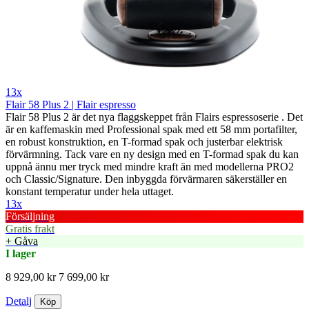
13x
Flair 58 Plus 2 | Flair espresso
Flair 58 Plus 2 är det nya flaggskeppet från Flairs espressoserie . Det
är en kaffemaskin med Professional spak med ett 58 mm portafilter,
en robust konstruktion, en T-formad spak och justerbar elektrisk
förvärmning. Tack vare en ny design med en T-formad spak du kan
uppnå ännu mer tryck med mindre kraft än med modellerna PRO2
och Classic/Signature. Den inbyggda förvärmaren säkerställer en
konstant temperatur under hela uttaget.
13x
Försäljning
Gratis frakt
+ Gåva
I lager
8 929,00 kr
7 699,00 kr
Detalj
Köp