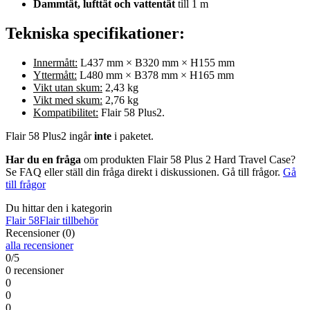
Dammtät, lufttät och vattentät
till 1 m
Tekniska specifikationer:
Innermått:
L437 mm × B320 mm × H155 mm
Yttermått:
L480 mm × B378 mm × H165 mm
Vikt utan skum:
2,43 kg
Vikt med skum:
2,76 kg
Kompatibilitet:
Flair 58 Plus2.
Flair 58 Plus2 ingår
inte
i paketet.
Har du en fråga
om produkten Flair 58 Plus 2 Hard Travel Case?
Se FAQ eller ställ din fråga direkt i diskussionen. Gå till frågor.
Gå
till frågor
Du hittar den i kategorin
Flair 58
Flair tillbehör
Recensioner (0)
alla recensioner
0/5
0 recensioner
0
0
0