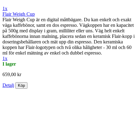
1x
Flair Weigh Cup
Flair Weigh Cup är en digital måttbägare. Du kan enkelt och exakt
väga kaffebönor, samt en dos espresso. Vägkoppen har en kapacitet
på 500g med display i gram, milliliter eller uns. Väg helt enkelt
kaffebönorna innan malning, placera sedan en keramisk Flair-kopp i
doseringsbehållaren och mät upp din espresso. Den keramiska
koppen har Flair-logotypen och två olika håligheter - 30 ml och 60
ml för enkel mätning av enkel och dubbel espresso.
1x
I lager
659,00 kr
Detalj
Köp