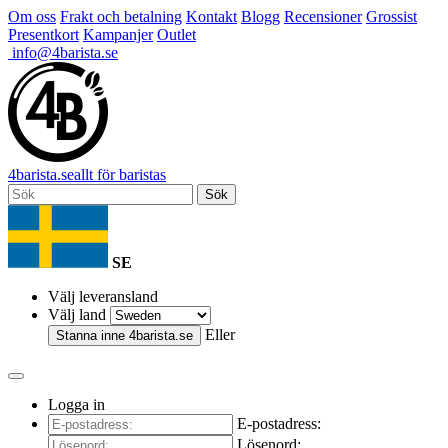
Om oss
Frakt och betalning
Kontakt
Blogg
Recensioner
Grossist
Presentkort
Kampanjer
Outlet
info@4barista.se
4
barista
.se
allt för baristas
Sök
SE
Välj leveransland
Välj land
Eller
Stanna inne
4barista.se
Logga in
E-postadress:
Lösenord: