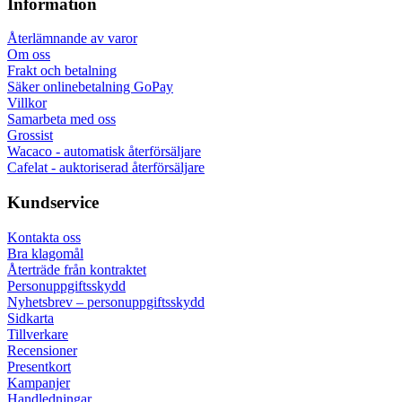
Information
Återlämnande av varor
Om oss
Frakt och betalning
Säker onlinebetalning GoPay
Villkor
Samarbeta med oss
Grossist
Wacaco - automatisk återförsäljare
Cafelat - auktoriserad återförsäljare
Kundservice
Kontakta oss
Bra klagomål
Återträde från kontraktet
Personuppgiftsskydd
Nyhetsbrev – personuppgiftsskydd
Sidkarta
Tillverkare
Recensioner
Presentkort
Kampanjer
Handledningar