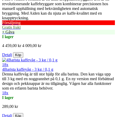
revolutionerande kaffebryggare som kombinerar precisionen hos
manuell upphällning med bekvämligheten med automatisk
bryggning. Med Aiden kan du njuta av kaffe-kvalitet med en
knapptryckning.
Försäljning
Gratis frakt
+ Gåva
I lager
4 459,00 kr
4 009,00 kr
Detalj
Köp
18x
4Barista kaffevåg - 3 kg / 0,1 g
Denna kaffevåg är till stor hjälp för alla barista. Den kan väga upp
till 3 kg med en noggrannhet på 0,1 g. En ny version med förbättrad
design och pekknappar är nu tillgänglig. Vågen har alla funktioner
som en erfaren barista behöver.
18x
I lager
289,00 kr
Detalj
Köp