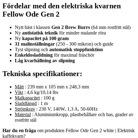
Fördelar med den elektriska kvarnen
Fellow Ode Gen 2
Nytt bäst i klassen
Gen 2 Brew Burrs
(64 mm rostfritt stål)
Ny
antistatisk teknik
för mindre malande röra
Ny
kapacitet på 100 gram
31 malinställningar
(250 - 300 mikron) och guide
Tyst slipning och
automatisk stoppfunktion
Enkeldosladdning
för maximal fräschör
Låg kvarhållning av slipning
Tekniska specifikationer:
Mått
: 239 mm x 105 mm x 248,3 mm
Vikt
: 4,6 kg/10,14 lbs
Malkapacitet
: 100 g
Sladdlängd
: 1 m
Strömkrav
: 230 V, 140W, 1,3 A, 50-60Hz
Material
: Aluminiumkropp, plastbehållare och bas, grader av
rostfritt stål
Har du en fråga
om produkten Fellow Ode Gen 2 white | Elektrisk
kaffekvarn?