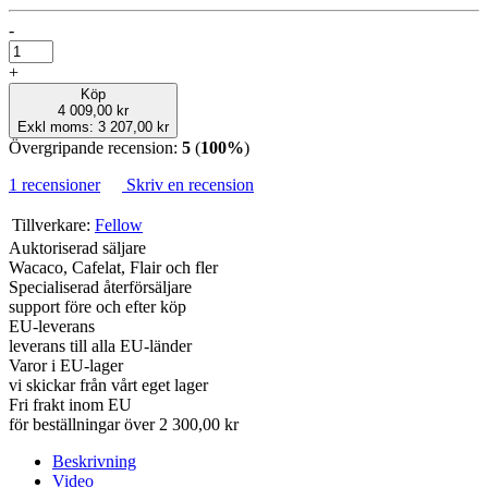
-
+
Köp
4 009,00 kr
Exkl moms: 3 207,00 kr
Övergripande recension:
5
(
100%
)
1 recensioner
Skriv en recension
Tillverkare:
Fellow
Auktoriserad säljare
Wacaco, Cafelat, Flair och fler
Specialiserad återförsäljare
support före och efter köp
EU-leverans
leverans till alla EU-länder
Varor i EU-lager
vi skickar från vårt eget lager
Fri frakt inom EU
för beställningar över 2 300,00 kr
Beskrivning
Video