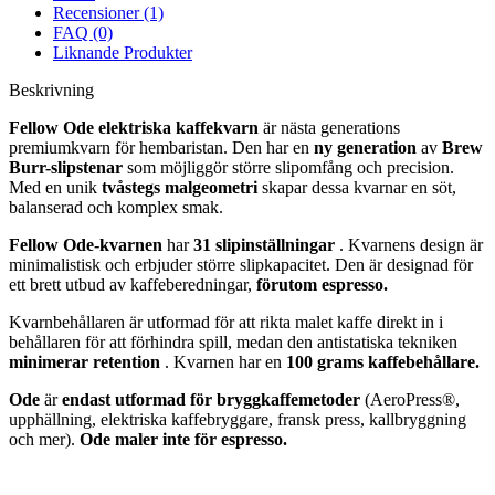
Recensioner (1)
FAQ (0)
Liknande Produkter
Beskrivning
Fellow Ode elektriska kaffekvarn
är nästa generations
premiumkvarn för hembaristan. Den har en
ny generation
av
Brew
Burr-slipstenar
som möjliggör större slipomfång och precision.
Med en unik
tvåstegs malgeometri
skapar dessa kvarnar en söt,
balanserad och komplex smak.
Fellow Ode-kvarnen
har
31 slipinställningar
. Kvarnens design är
minimalistisk och erbjuder större slipkapacitet. Den är designad för
ett brett utbud av kaffeberedningar,
förutom espresso.
Kvarnbehållaren är utformad för att rikta malet kaffe direkt in i
behållaren för att förhindra spill, medan den antistatiska tekniken
minimerar retention
. Kvarnen har en
100 grams kaffebehållare.
Ode
är
endast utformad för bryggkaffemetoder
(AeroPress®,
upphällning, elektriska kaffebryggare, fransk press, kallbryggning
och mer).
Ode maler inte för espresso.