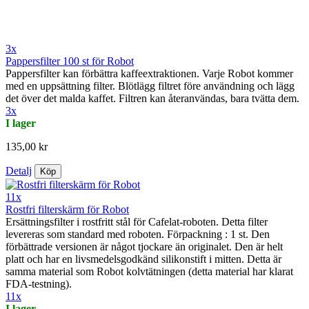
3x
Pappersfilter 100 st för Robot
Pappersfilter kan förbättra kaffeextraktionen. Varje Robot kommer
med en uppsättning filter. Blötlägg filtret före användning och lägg
det över det malda kaffet. Filtren kan återanvändas, bara tvätta dem.
3x
I lager
135,00 kr
Detalj
Köp
11x
Rostfri filterskärm för Robot
Ersättningsfilter i rostfritt stål för Cafelat-roboten. Detta filter
levereras som standard med roboten. Förpackning : 1 st. Den
förbättrade versionen är något tjockare än originalet. Den är helt
platt och har en livsmedelsgodkänd silikonstift i mitten. Detta är
samma material som Robot kolvtätningen (detta material har klarat
FDA-testning).
11x
I lager