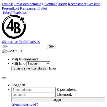
Om oss
Frakt och betalning
Kontakt
Blogg
Recensioner
Grossist
Presentkort
Kampanjer
Outlet
info@4barista.se
4
barista
.se
allt för baristas
Sök
SE
Välj leveransland
Välj land
Eller
Stanna inne
4barista.se
Logga in
E-postadress:
Lösenord:
Logga in
Glömt lösenord?