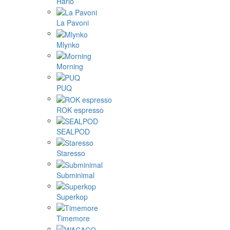
Hario
La Pavoni
Mlynko
Morning
PUQ
ROK espresso
SEALPOD
Staresso
Subminimal
Superkop
Timemore