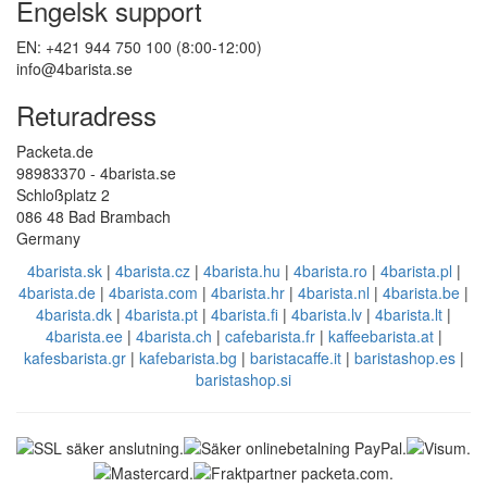
Engelsk support
EN: +421 944 750 100 (8:00-12:00)
info@4barista.se
Returadress
Packeta.de
98983370 - 4barista.se
Schloßplatz 2
086 48 Bad Brambach
Germany
4barista.sk
|
4barista.cz
|
4barista.hu
|
4barista.ro
|
4barista.pl
|
4barista.de
|
4barista.com
|
4barista.hr
|
4barista.nl
|
4barista.be
|
4barista.dk
|
4barista.pt
|
4barista.fi
|
4barista.lv
|
4barista.lt
|
4barista.ee
|
4barista.ch
|
cafebarista.fr
|
kaffeebarista.at
|
kafesbarista.gr
|
kafebarista.bg
|
baristacaffe.it
|
baristashop.es
|
baristashop.si