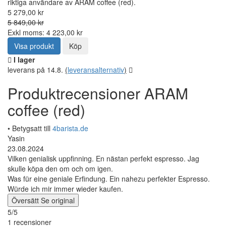
riktiga användare av ARAM coffee (red).
5 279,00 kr
5 849,00 kr
Exkl moms: 4 223,00 kr
Visa produkt
Köp
I lager
leverans på 14.8.
(
leveransalternativ
)
Produktrecensioner ARAM
coffee (red)
• Betygsatt till
4barista.de
Yasin
23.08.2024
Vilken genialisk uppfinning. En nästan perfekt espresso. Jag
skulle köpa den om och om igen.
Was für eine geniale Erfindung. Ein nahezu perfekter Espresso.
Würde ich mir immer wieder kaufen.
Översätt
Se original
5/5
1 recensioner