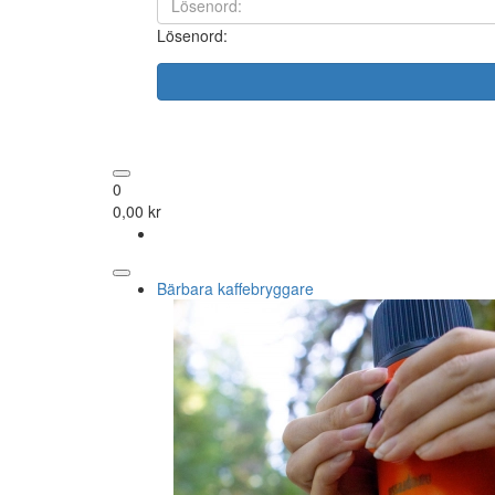
Lösenord:
0
0,00 kr
Bärbara kaffebryggare