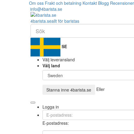
Om oss
Frakt och betalning
Kontakt
Blogg
Recensioner
info@4barista.se
4
barista
.se
allt för baristas
SE
Välj leveransland
Välj land
Eller
Stanna inne
4barista.se
Logga in
E-postadress: