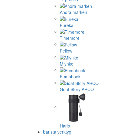
Andra märken
Eureka
Timemore
Fellow
Mlynko
Femobook
Goat Story ARCO
Hario
barista verktyg