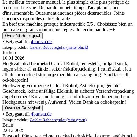
Le meilleur extracteur manuel, le plus simple et le plus pratique de
mon point de vue. Demande un petit temps d'adaptation, rien
d'insurmontable. Quasiment aucunes pièces destructibles. Joints
silicones disponibles et très durable
En bref une machine presque indestructible 5/5 . Choisissez bien un
bon café en grains moulu dans règles. Je recommande a++
Översätt
Se original
• Betygsatt till
4barista.de
Inköpt produkt:
Cafelat Robot regular (matte black)
Jochen
10.01.2026
Högkvalitativt bearbetad Cafelat Robot, ren estetik, briljant smak,
ingen sårbar el, anlände i säker fraktförpackning! I ett nötskal... lätt
att bli kär i och ett stort nöje med liten ansträngning! Stort tack till
oekokapseln!
Hochwertig verarbeitete Cafelat Robot, Ästhetik pur, genialer
Geschmack, keine anfällige Elektrik, in sicherer Versandverpackung
angekommen! Kurz und bündig… einfach zum Verlieben und ein
Hochgenuss mit wenig Aufwand! Vielen Dank an oekokapseln!
Översätt
Se original
• Betygsatt till
4barista.de
Inköpt produkt:
Cafelat Robot regular (retro green)
Brian
22.12.2025
Först och främst var roboten packad och skickad extremt snabbt och