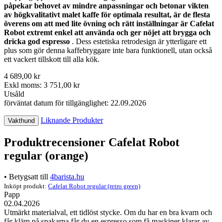
påpekar behovet av mindre anpassningar och betonar vikten
av högkvalitativt malet kaffe för optimala resultat, är de flesta
överens om att med lite övning och rätt inställningar är Cafelat
Robot extremt enkel att använda och ger nöjet att brygga och
dricka god espresso
. Dess estetiska retrodesign är ytterligare ett
plus som gör denna kaffebryggare inte bara funktionell, utan också
ett vackert tillskott till alla kök.
4 689,00 kr
Exkl moms: 3 751,00 kr
Utsåld
förväntat datum för tillgänglighet: 22.09.2026
Liknande Produkter
Vakthund
Produktrecensioner Cafelat Robot
regular (orange)
• Betygsatt till
4barista.hu
Inköpt produkt:
Cafelat Robot regular (retro green)
Papp
02.04.2026
Utmärkt materialval, ett tidlöst stycke. Om du har en bra kvarn och
får kläm på spakarna får du en espresso som få maskiner klarar av.