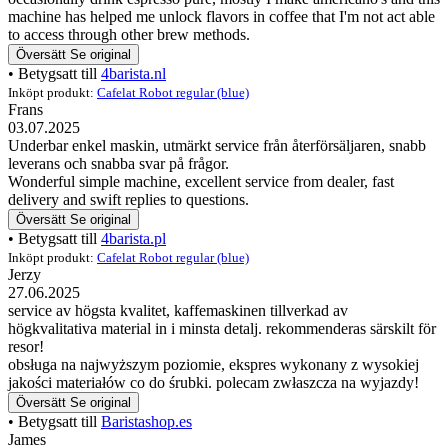
machine has helped me unlock flavors in coffee that I'm not act able
to access through other brew methods.
Översätt
Se original
• Betygsatt till
4barista.nl
Inköpt produkt:
Cafelat Robot regular (blue)
Frans
03.07.2025
Underbar enkel maskin, utmärkt service från återförsäljaren, snabb
leverans och snabba svar på frågor.
Wonderful simple machine, excellent service from dealer, fast
delivery and swift replies to questions.
Översätt
Se original
• Betygsatt till
4barista.pl
Inköpt produkt:
Cafelat Robot regular (blue)
Jerzy
27.06.2025
service av högsta kvalitet, kaffemaskinen tillverkad av
högkvalitativa material in i minsta detalj. rekommenderas särskilt för
resor!
obsługa na najwyższym poziomie, ekspres wykonany z wysokiej
jakości materiałów co do śrubki. polecam zwłaszcza na wyjazdy!
Översätt
Se original
• Betygsatt till
Baristashop.es
James