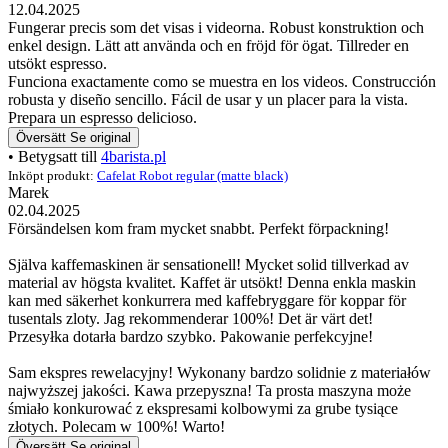
12.04.2025
Fungerar precis som det visas i videorna. Robust konstruktion och
enkel design. Lätt att använda och en fröjd för ögat. Tillreder en
utsökt espresso.
Funciona exactamente como se muestra en los videos. Construcción
robusta y diseño sencillo. Fácil de usar y un placer para la vista.
Prepara un espresso delicioso.
Översätt
Se original
• Betygsatt till
4barista.pl
Inköpt produkt:
Cafelat Robot regular (matte black)
Marek
02.04.2025
Försändelsen kom fram mycket snabbt. Perfekt förpackning!
Själva kaffemaskinen är sensationell! Mycket solid tillverkad av
material av högsta kvalitet. Kaffet är utsökt! Denna enkla maskin
kan med säkerhet konkurrera med kaffebryggare för koppar för
tusentals zloty. Jag rekommenderar 100%! Det är värt det!
Przesyłka dotarła bardzo szybko. Pakowanie perfekcyjne!
Sam ekspres rewelacyjny! Wykonany bardzo solidnie z materiałów
najwyższej jakości. Kawa przepyszna! Ta prosta maszyna może
śmiało konkurować z ekspresami kolbowymi za grube tysiące
złotych. Polecam w 100%! Warto!
Översätt
Se original