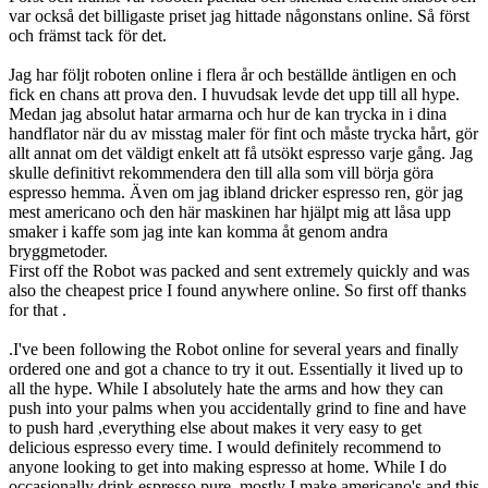
var också det billigaste priset jag hittade någonstans online. Så först
och främst tack för det.
Jag har följt roboten online i flera år och beställde äntligen en och
fick en chans att prova den. I huvudsak levde det upp till all hype.
Medan jag absolut hatar armarna och hur de kan trycka in i dina
handflator när du av misstag maler för fint och måste trycka hårt, gör
allt annat om det väldigt enkelt att få utsökt espresso varje gång. Jag
skulle definitivt rekommendera den till alla som vill börja göra
espresso hemma. Även om jag ibland dricker espresso ren, gör jag
mest americano och den här maskinen har hjälpt mig att låsa upp
smaker i kaffe som jag inte kan komma åt genom andra
bryggmetoder.
First off the Robot was packed and sent extremely quickly and was
also the cheapest price I found anywhere online. So first off thanks
for that .
.I've been following the Robot online for several years and finally
ordered one and got a chance to try it out. Essentially it lived up to
all the hype. While I absolutely hate the arms and how they can
push into your palms when you accidentally grind to fine and have
to push hard ,everything else about makes it very easy to get
delicious espresso every time. I would definitely recommend to
anyone looking to get into making espresso at home. While I do
occasionally drink espresso pure, mostly I make americano's and this