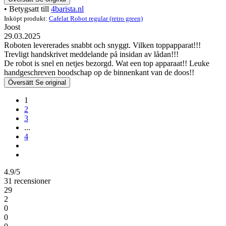
• Betygsatt till
4barista.nl
Inköpt produkt:
Cafelat Robot regular (retro green)
Joost
29.03.2025
Roboten levererades snabbt och snyggt. Vilken toppapparat!!!
Trevligt handskrivet meddelande på insidan av lådan!!!
De robot is snel en netjes bezorgd. Wat een top apparaat!! Leuke
handgeschreven boodschap op de binnenkant van de doos!!
Översätt
Se original
1
2
3
...
4
4.9/5
31 recensioner
29
2
0
0