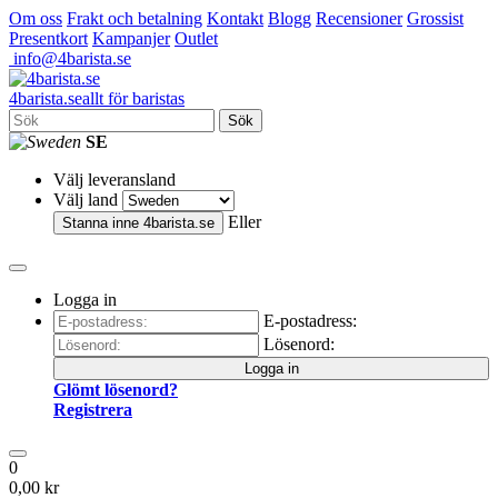
Om oss
Frakt och betalning
Kontakt
Blogg
Recensioner
Grossist
Presentkort
Kampanjer
Outlet
info@4barista.se
4
barista
.se
allt för baristas
Sök
SE
Välj leveransland
Välj land
Eller
Stanna inne
4barista.se
Logga in
E-postadress:
Lösenord:
Logga in
Glömt lösenord?
Registrera
0
0,00 kr