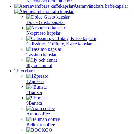
Matcha-set och tillbehör
Återanvändbara kaffekapslar
Dolce Gusto kapslar
Nespresso kapslar
Cafissimo, Caffitaly, K-fee kapslar
Tassimo kapslar
Illy och annat
Tillverkare
1Zpresso
4Barista
9Barista
Aram coffee
Bellman coffee