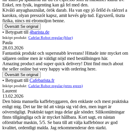
Enkel, ren fysik, ingenting kan gå fel med den.
Kiváló anyaghasználat, örök darab. Ha van egy jó őrlőd és ráérzel a
karokra, olyan presszót kapsz, amit kevés gép tud. Egyszerű, tiszta
fizika, nincs mi elromoljon benne.
Översätt
Se original
• Betygsatt till
4barista.de
Inköpt produkt:
Cafelat Robot regular (blue)
Paula
28.03.2026
Fantastisk produkt och supersnabb leverans! Hittade inte mycket om
säljaren online men är väldigt nöjd med beställningen här.
Amazing product and super quick delivery! Dint find much about
the seller online but very happy with ordering here.
Översätt
Se original
• Betygsatt till
Cafebarista.fr
Inköpt produkt:
Cafelat Robot regular (retro green)
Laurent
13.02.2026
Den bästa manuella kaffebryggaren, den enklaste och mest praktiska
enligt mig. Det tar lite tid att vänja sig vid den, men inget är
oöverstigligt. Praktiskt taget inga delar går sönder. Silikontätningar
finns tillgängliga och är mycket hållbara. Kort sagt, en nästan
oförstörbar maskin, 5/5. Se bara till att välja kaffebönor av god
kvalitet, ordentligt malda. Jag rekommenderar den starkt.