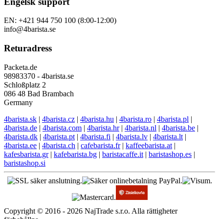
Engelsk support
EN: +421 944 750 100 (8:00-12:00)
info@4barista.se
Returadress
Packeta.de
98983370 - 4barista.se
Schloßplatz 2
086 48 Bad Brambach
Germany
4barista.sk
|
4barista.cz
|
4barista.hu
|
4barista.ro
|
4barista.pl
|
4barista.de
|
4barista.com
|
4barista.hr
|
4barista.nl
|
4barista.be
|
4barista.dk
|
4barista.pt
|
4barista.fi
|
4barista.lv
|
4barista.lt
|
4barista.ee
|
4barista.ch
|
cafebarista.fr
|
kaffeebarista.at
|
kafesbarista.gr
|
kafebarista.bg
|
baristacaffe.it
|
baristashop.es
|
baristashop.si
Copyright © 2016 - 2026 NajTrade s.r.o. Alla rättigheter