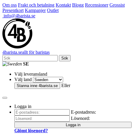
Om oss
Frakt och betalning
Kontakt
Blogg
Recensioner
Grossist
Presentkort
Kampanjer
Outlet
info@4barista.se
4
barista
.se
allt för baristas
Sök
SE
Välj leveransland
Välj land
Eller
Stanna inne
4barista.se
Logga in
E-postadress:
Lösenord:
Logga in
Glömt lösenord?