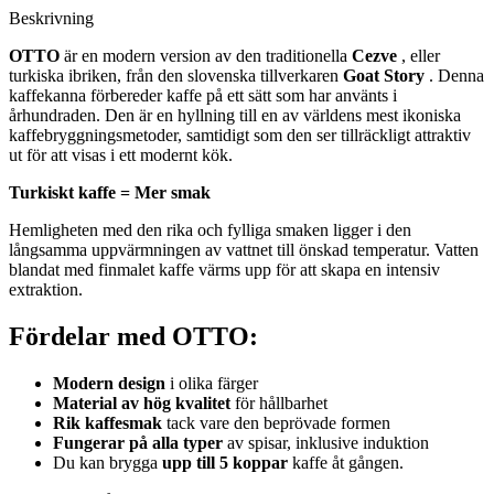
Beskrivning
OTTO
är en modern version av den traditionella
Cezve
, eller
turkiska ibriken, från den slovenska tillverkaren
Goat Story
. Denna
kaffekanna förbereder kaffe på ett sätt som har använts i
århundraden. Den är en hyllning till en av världens mest ikoniska
kaffebryggningsmetoder, samtidigt som den ser tillräckligt attraktiv
ut för att visas i ett modernt kök.
Turkiskt kaffe = Mer smak
Hemligheten med den rika och fylliga smaken ligger i den
långsamma uppvärmningen av vattnet till önskad temperatur. Vatten
blandat med finmalet kaffe värms upp för att skapa en intensiv
extraktion.
Fördelar med OTTO:
Modern design
i olika färger
Material av hög kvalitet
för hållbarhet
Rik kaffesmak
tack vare den beprövade formen
Fungerar på alla typer
av spisar, inklusive induktion
Du kan brygga
upp till 5 koppar
kaffe åt gången.