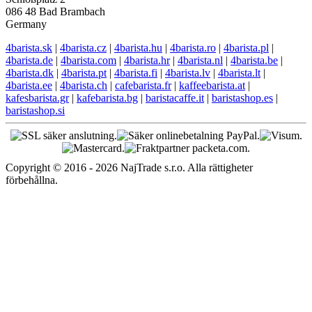
086 48 Bad Brambach
Germany
4barista.sk
|
4barista.cz
|
4barista.hu
|
4barista.ro
|
4barista.pl
|
4barista.de
|
4barista.com
|
4barista.hr
|
4barista.nl
|
4barista.be
|
4barista.dk
|
4barista.pt
|
4barista.fi
|
4barista.lv
|
4barista.lt
|
4barista.ee
|
4barista.ch
|
cafebarista.fr
|
kaffeebarista.at
|
kafesbarista.gr
|
kafebarista.bg
|
baristacaffe.it
|
baristashop.es
|
baristashop.si
Copyright © 2016 - 2026 NajTrade s.r.o. Alla rättigheter
förbehållna.