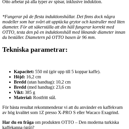
Otto arbetar på alla typer av spisar, inklusive induktion.
*Fungerar på de flesta induktionshällar. Det finns dock några
modeller som har svårt att upptäcka grytor och kastruller med liten
diameter. För att säkerställa att din häll fungerar korrekt med
OTTO, testa den på en induktionshäll med liknande diameter innan
du beställer. Diametern på OTTO basen är 96 mm.
Tekniska parametrar:
Kapacitet:
550 ml (gör upp till 5 koppar kaffe).
Höjd:
16,2 cm
Bredd
(utan handtag): 10,2 cm
Bredd
(med handtag): 23,6 cm
Vikt:
385 g
Material:
Rostfritt stål.
För bästa resultat rekommenderar vi att du använder en kaffekvarn
av hög kvalitet som 1Z presso X-PRO S eller Wacaco Exagrind.
Har du en fråga
om produkten OTTO – Den moderna turkiska
kaffekanna (grå)?