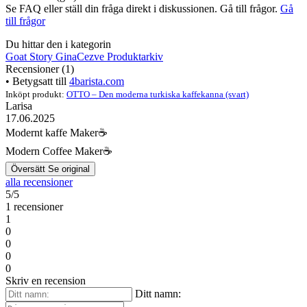
Se FAQ eller ställ din fråga direkt i diskussionen. Gå till frågor.
Gå
till frågor
Du hittar den i kategorin
Goat Story Gina
Cezve
Produktarkiv
Recensioner (1)
• Betygsatt till
4barista.com
Inköpt produkt:
OTTO – Den moderna turkiska kaffekanna (svart)
Larisa
17.06.2025
Modernt kaffe Maker☕️
Modern Coffee Maker☕️
Översätt
Se original
alla recensioner
5/5
1 recensioner
1
0
0
0
0
Skriv en recension
Ditt namn: