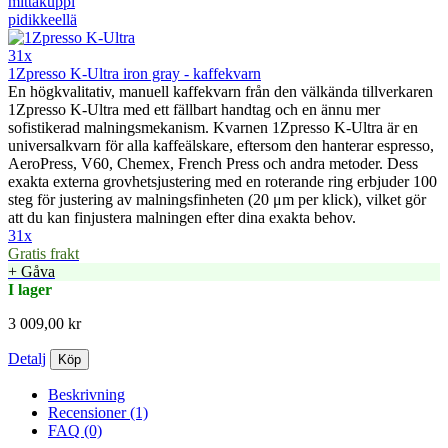
31x
1Zpresso K-Ultra iron gray - kaffekvarn
En högkvalitativ, manuell kaffekvarn från den välkända tillverkaren
1Zpresso K-Ultra med ett fällbart handtag och en ännu mer
sofistikerad malningsmekanism. Kvarnen 1Zpresso K-Ultra är en
universalkvarn för alla kaffeälskare, eftersom den hanterar espresso,
AeroPress, V60, Chemex, French Press och andra metoder. Dess
exakta externa grovhetsjustering med en roterande ring erbjuder 100
steg för justering av malningsfinheten (20 μm per klick), vilket gör
att du kan finjustera malningen efter dina exakta behov.
31x
Gratis frakt
+ Gåva
I lager
3 009,00 kr
Detalj
Köp
Beskrivning
Recensioner (1)
FAQ (0)