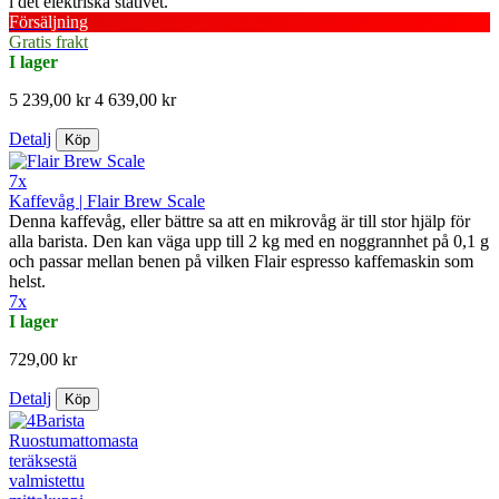
i det elektriska stativet.
Försäljning
Gratis frakt
I lager
5 239,00 kr
4 639,00 kr
Detalj
Köp
7x
Kaffevåg | Flair Brew Scale
Denna kaffevåg, eller bättre sa att en mikrovåg är till stor hjälp för
alla barista. Den kan väga upp till 2 kg med en noggrannhet på 0,1 g
och passar mellan benen på vilken Flair espresso kaffemaskin som
helst.
7x
I lager
729,00 kr
Detalj
Köp