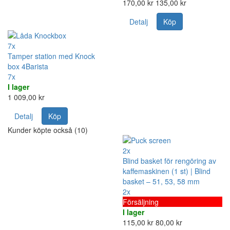
170,00 kr
135,00 kr
Detalj
Köp
7x
Tamper station med Knock
box 4Barista
7x
I lager
1 009,00 kr
Detalj
Köp
Kunder köpte också (10)
2x
Blind basket för rengöring av
kaffemaskinen (1 st) | Blind
basket – 51, 53, 58 mm
2x
Försäljning
I lager
115,00 kr
80,00 kr