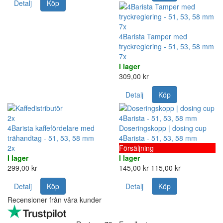
Detalj
Köp
7x
4Barista Tamper med
tryckreglering - 51, 53, 58 mm
7x
I lager
309,00 kr
Detalj
Köp
2x
4Barista kaffefördelare med
Doseringskopp | dosing cup
trähandtag - 51, 53, 58 mm
4Barista - 51, 53, 58 mm
2x
Försäljning
I lager
I lager
299,00 kr
145,00 kr
115,00 kr
Detalj
Köp
Detalj
Köp
Recensioner från våra kunder