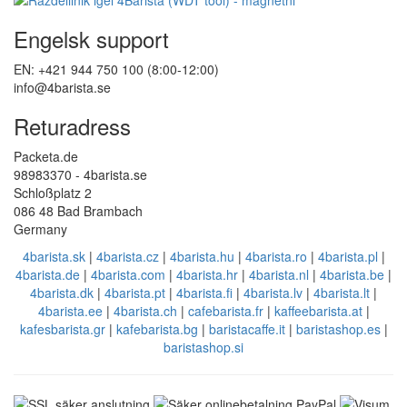
Engelsk support
EN: +421 944 750 100 (8:00-12:00)
info@4barista.se
Returadress
Packeta.de
98983370 - 4barista.se
Schloßplatz 2
086 48 Bad Brambach
Germany
4barista.sk
|
4barista.cz
|
4barista.hu
|
4barista.ro
|
4barista.pl
|
4barista.de
|
4barista.com
|
4barista.hr
|
4barista.nl
|
4barista.be
|
4barista.dk
|
4barista.pt
|
4barista.fi
|
4barista.lv
|
4barista.lt
|
4barista.ee
|
4barista.ch
|
cafebarista.fr
|
kaffeebarista.at
|
kafesbarista.gr
|
kafebarista.bg
|
baristacaffe.it
|
baristashop.es
|
baristashop.si