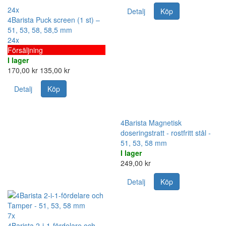
24x
Detalj
Köp
4Barista Puck screen (1 st) –
51, 53, 58, 58,5 mm
24x
Försäljning
I lager
170,00 kr
135,00 kr
Detalj
Köp
4Barista Magnetisk
doseringstratt - rostfritt stål -
51, 53, 58 mm
I lager
249,00 kr
Detalj
Köp
7x
4Barista 2-i-1-fördelare och