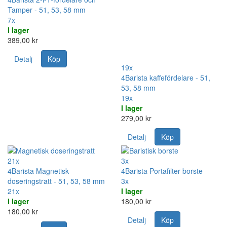
Tamper - 51, 53, 58 mm
7x
I lager
389,00 kr
Detalj
Köp
19x
4Barista kaffefördelare - 51,
53, 58 mm
19x
I lager
279,00 kr
Detalj
Köp
21x
3x
4Barista Magnetisk
4Barista Portafilter borste
doseringstratt - 51, 53, 58 mm
3x
21x
I lager
I lager
180,00 kr
180,00 kr
Detalj
Köp