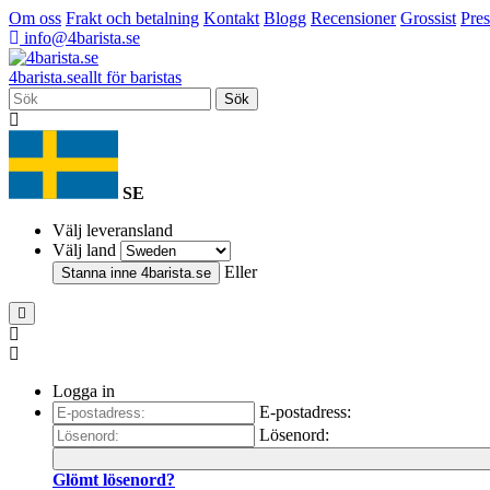
Om oss
Frakt och betalning
Kontakt
Blogg
Recensioner
Grossist
Pres
info@4barista.se
4
barista
.se
allt för baristas
Sök
SE
Välj leveransland
Välj land
Eller
Stanna inne
4barista.se
Logga in
E-postadress:
Lösenord:
Glömt lösenord?