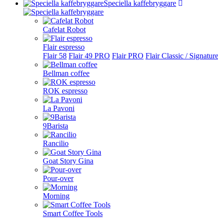
Speciella kaffebryggare
Cafelat Robot
Flair espresso
Flair 58
Flair 49 PRO
Flair PRO
Flair Classic / Signatur
Bellman coffee
ROK espresso
La Pavoni
9Barista
Rancilio
Goat Story Gina
Pour-over
Morning
Smart Coffee Tools