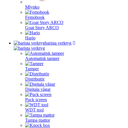
Mlynko
Femobook
Goat Story ARCO
Hario
barista verktyg
Automatisk tamper
Tamper
Distributör
Digitala vågar
Puck screen
WDT tool
Tampa mattor