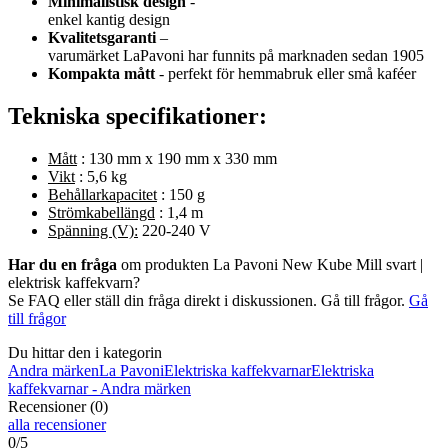
Minimalistisk design
-
enkel kantig design
Kvalitetsgaranti
–
varumärket LaPavoni har funnits på marknaden sedan 1905
Kompakta mått
- perfekt för hemmabruk eller små kaféer
Tekniska specifikationer:
Mått
: 130 mm x 190 mm x 330 mm
Vikt
: 5,6 kg
Behållarkapacitet
: 150 g
Strömkabellängd
: 1,4 m
Spänning (V):
220-240 V
Har du en fråga
om produkten La Pavoni New Kube Mill svart |
elektrisk kaffekvarn?
Se FAQ eller ställ din fråga direkt i diskussionen. Gå till frågor.
Gå
till frågor
Du hittar den i kategorin
Andra märken
La Pavoni
Elektriska kaffekvarnar
Elektriska
kaffekvarnar - Andra märken
Recensioner (0)
alla recensioner
0/5