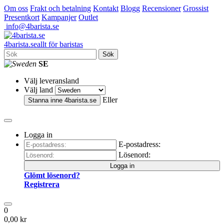
Om oss
Frakt och betalning
Kontakt
Blogg
Recensioner
Grossist
Presentkort
Kampanjer
Outlet
info@4barista.se
4
barista
.se
allt för baristas
Sök
SE
Välj leveransland
Välj land
Eller
Stanna inne
4barista.se
Logga in
E-postadress:
Lösenord:
Logga in
Glömt lösenord?
Registrera
0
0,00 kr