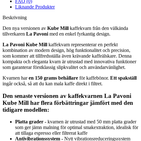
FAQ (0)
Liknande Produkter
Beskrivning
Den nya versionen av
Kube Mill
kaffekvarn från den välkända
tillverkaren
La Pavoni
med en enkel fyrkantig design.
La Pavoni Kube Mill
kaffekvarn representerar en perfekt
kombination av modern design, hög funktionalitet och precision,
som kommer att tillfredsställa även krävande kaffeälskare. Denna
kompakta och eleganta kvarn är utrustad med innovativa funktioner
som garanterar förstklassig slipkvalitet och användarvänlighet.
Kvarnen har
en 150 grams behållare
för kaffebönor.
Ett spakställ
ingår också, så att du kan mala kaffe direkt i filtret.
Den senaste versionen av kaffekvarnen La Pavoni
Kube Mill har flera förbättringar jämfört med den
tidigare modellen:
Platta grader -
kvarnen är utrustad med 50 mm platta grader
som ger jämn malning för optimal smakextraktion, idealisk för
att tillaga espresso eller filtrerat kaffe
Antivibrationssystem -
Nytt vibrationsreduceringssystem