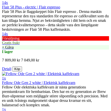
14x
Flair 58 Plus - electric | Flair espresso
Flair 58 Plus är flaggskeppet från Flair espresso . Denna maskin
representerar den nya standarden för espresso av cafékvalitet som du
kan tillaga hemma. Njut av bekvämligheten i ditt hem och en smak
av perfekt kvalitetsespresso - detta skulle vara den lämpligaste
beskrivningen av Flair 58 Plus kaffemaskin.
14x
Försäljning
Gratis frakt
+ Gåva
I lager
7 809,00 kr
7 049,00 kr
Detalj
Köp
1x
Fellow Ode Gen 2 white | Elektrisk kaffekvarn
Fellow Ode elektriska kaffekvarn är nästa generations
premiumkvarn för hembaristan. Den har en ny generation av Brew
Burr-slipstenar som möjliggör större slipomfång och precision. Med
en unik tvåstegs malgeometri skapar dessa kvarnar en söt,
balanserad och komplex smak.
1x