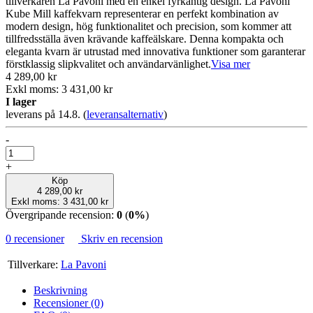
tillverkaren La Pavoni med en enkel fyrkantig design. La Pavoni
Kube Mill kaffekvarn representerar en perfekt kombination av
modern design, hög funktionalitet och precision, som kommer att
tillfredsställa även krävande kaffeälskare. Denna kompakta och
eleganta kvarn är utrustad med innovativa funktioner som garanterar
förstklassig slipkvalitet och användarvänlighet.
Visa mer
4 289,00 kr
Exkl moms: 3 431,00 kr
I lager
leverans på 14.8.
(
leveransalternativ
)
-
+
Köp
4 289,00 kr
Exkl moms: 3 431,00 kr
Övergripande recension:
0
(
0%
)
0 recensioner
Skriv en recension
Tillverkare:
La Pavoni
Beskrivning
Recensioner (0)