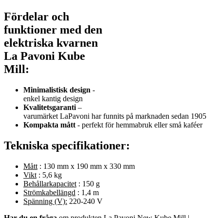
Fördelar och
funktioner med den
elektriska kvarnen
La Pavoni Kube
Mill:
Minimalistisk design
-
enkel kantig design
Kvalitetsgaranti
–
varumärket LaPavoni har funnits på marknaden sedan 1905
Kompakta mått
- perfekt för hemmabruk eller små kaféer
Tekniska specifikationer:
Mått
: 130 mm x 190 mm x 330 mm
Vikt
: 5,6 kg
Behållarkapacitet
: 150 g
Strömkabellängd
: 1,4 m
Spänning (V):
220-240 V
Har du en fråga
om produkten La Pavoni New Kube Mill |