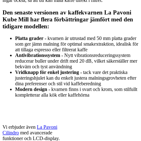
ingår också, så att du kan mala kaffe direkt i filtret.
Den senaste versionen av kaffekvarnen La Pavoni
Kube Mill har flera förbättringar jämfört med den
tidigare modellen:
Platta grader -
kvarnen är utrustad med 50 mm platta grader
som ger jämn malning för optimal smakextraktion, idealisk för
att tillaga espresso eller filtrerat kaffe
Antivibrationssystem -
Nytt vibrationsreduceringssystem
reducerar buller under drift med 20 dB, vilket säkerställer mer
bekväm och tyst användning
Vridknapp för enkel justering -
tack vare det praktiska
justeringshjulet kan du enkelt justera malningsgrovheten efter
dina preferenser och stil vid kaffeberedning
Modern design -
kvarnen finns i svart och krom, som stilfullt
kompletterar alla kök eller kaffehörna
Vi erbjuder även
La Pavoni
Cilindro
med avancerade
funktioner och LCD-display.