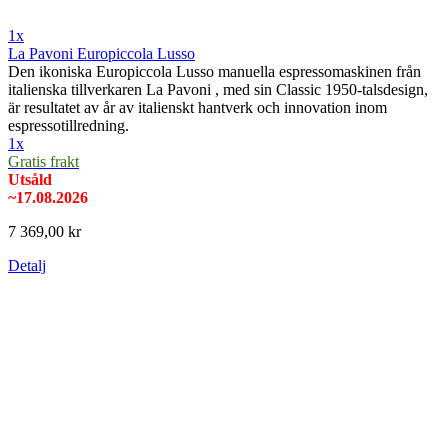
1x
La Pavoni Europiccola Lusso
Den ikoniska Europiccola Lusso manuella espressomaskinen från
italienska tillverkaren La Pavoni , med sin Classic 1950-talsdesign,
är resultatet av år av italienskt hantverk och innovation inom
espressotillredning.
1x
Gratis frakt
Utsåld
~17.08.2026
7 369,00 kr
Detalj