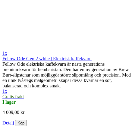
1x
Fellow Ode Gen 2 white | Elektrisk kaffekvarn
Fellow Ode elektriska kaffekvarn är nästa generations
premiumkvarn för hembaristan. Den har en ny generation av Brew
Burr-slipstenar som möjliggör större slipomfång och precision. Med
en unik tvåstegs malgeometri skapar dessa kvarnar en söt,
balanserad och komplex smak.
1x
Gratis frakt
I lager
4 009,00 kr
Detalj
Köp