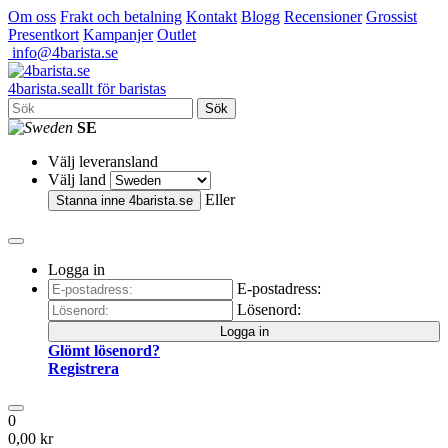
Om oss
Frakt och betalning
Kontakt
Blogg
Recensioner
Grossist
Presentkort
Kampanjer
Outlet
info@4barista.se
4
barista
.se
allt för baristas
Sök
SE
Välj leveransland
Välj land
Eller
Stanna inne
4barista.se
Logga in
E-postadress:
Lösenord:
Logga in
Glömt lösenord?
Registrera
0
0,00 kr