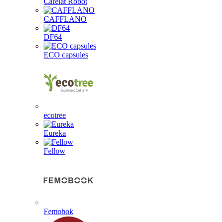
Cafelat Robot
CAFFLANO
DF64
ECO capsules
ecotree
Eureka
Fellow
Femobok