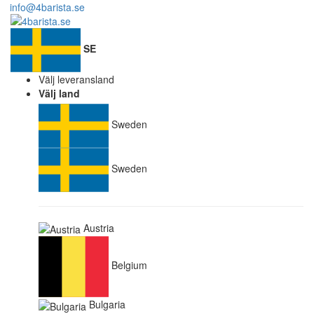
info@4barista.se
SE
Välj leveransland
Välj land
Sweden
Sweden
Austria
Belgium
Bulgaria