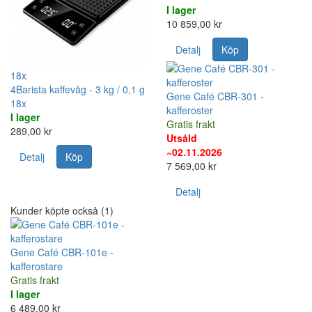
I lager
10 859,00 kr
Detalj
Köp
18x
4Barista kaffevåg - 3 kg / 0,1 g
Gene Café CBR-301 -
18x
kafferoster
I lager
Gratis frakt
289,00 kr
Utsåld
~02.11.2026
Detalj
Köp
7 569,00 kr
Detalj
Kunder köpte också (1)
Gene Café CBR-101e -
kafferostare
Gratis frakt
I lager
6 489,00 kr