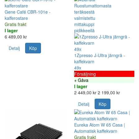
Gene Café CBR-101e -
kafferostare
Gratis frakt
I lager
6 489,00 kr
Detalj
Köp
49x
1Zpresso J-Ultra järngrå -
kaffekvarn
49x
Försäljning
+ Gåva
I lager
2 449,00 kr
2 199,00 kr
Detalj
Köp
Eureka Atom W 65 Casa |
Automatisk kaffekvarn
Gratis frakt