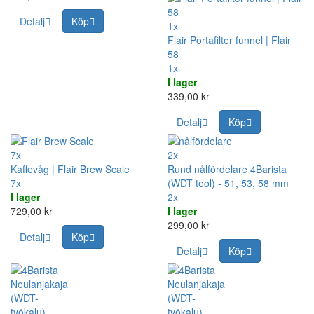
Detalj
Köp
1x
Flair Portafilter funnel | Flair
58
1x
I lager
339,00 kr
Detalj
Köp
7x
2x
Kaffevåg | Flair Brew Scale
Rund nålfördelare 4Barista
7x
(WDT tool) - 51, 53, 58 mm
I lager
2x
729,00 kr
I lager
299,00 kr
Detalj
Köp
Detalj
Köp