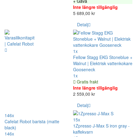
+ Gåva
Inte längre tillgänglig
5 689,00 kr
Detalj
1x
Fellow Stagg EKG Stoneblue +
Walnut | Elektrisk vattenkokare
Gooseneck
1x
Gratis frakt
Inte längre tillgänglig
2 559,00 kr
Detalj
146x
15x
Cafelat Robot barista (matte
1Zpresso J-Max S iron gray -
black)
kaffekvarn
146x