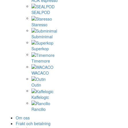
ROK espresso
SEALPOD
Staresso
Subminimal
Superkop
Timemore
WACACO
Outin
Kaffelogic
Rancilio
Om oss
Frakt och betalning