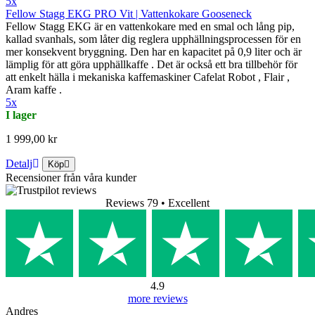
5x
Fellow Stagg EKG PRO Vit | Vattenkokare Gooseneck
Fellow Stagg EKG är en vattenkokare med en smal och lång pip,
kallad svanhals, som låter dig reglera upphällningsprocessen för en
mer konsekvent bryggning. Den har en kapacitet på 0,9 liter och är
lämplig för att göra upphällkaffe . Det är också ett bra tillbehör för
att enkelt hälla i mekaniska kaffemaskiner Cafelat Robot , Flair ,
Aram kaffe .
5x
I lager
1 999,00 kr
Detalj
Köp
Recensioner från våra kunder
Reviews 79
• Excellent
4.9
more reviews
Andres