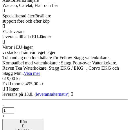
Auktoriserad säljare
Wacaco, Cafelat, Flair och fler
Specialiserad återförsäljare
support före och efter köp
EU-leverans
leverans till alla EU-länder
Varor i EU-lager
vi skickar från vårt eget lager
Trähandtag och lockhållare för Fellow Stagg vattenkokare.
Kompatibel med vattenkokare : Stagg Pour-over Vattenkokare,
Raven Tea Waterkokare, Stagg EKG / EKG+, Corvo EKG och
Stagg Mini.
Visa mer
619,00 kr
Exkl moms: 495,00 kr
I lager
leverans på 13.8.
(
leveransalternativ
)
-
+
Köp