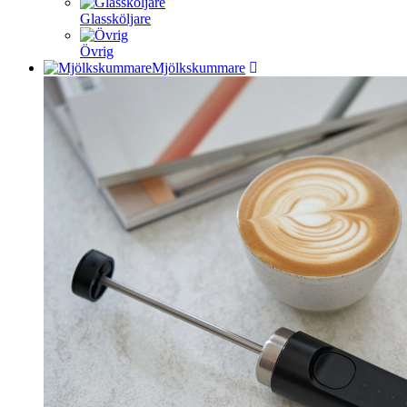
Glassköljare
Övrig
Mjölkskummare