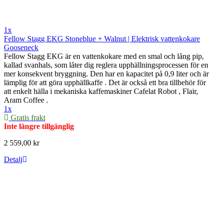
1x
Fellow Stagg EKG Stoneblue + Walnut | Elektrisk vattenkokare
Gooseneck
Fellow Stagg EKG är en vattenkokare med en smal och lång pip,
kallad svanhals, som låter dig reglera upphällningsprocessen för en
mer konsekvent bryggning. Den har en kapacitet på 0,9 liter och är
lämplig för att göra upphällkaffe . Det är också ett bra tillbehör för
att enkelt hälla i mekaniska kaffemaskiner Cafelat Robot , Flair,
Aram Coffee .
1x
Gratis frakt
Inte längre tillgänglig
2 559,00 kr
Detalj