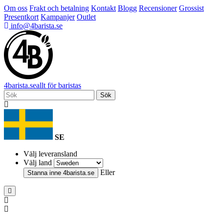
Om oss
Frakt och betalning
Kontakt
Blogg
Recensioner
Grossist
Presentkort
Kampanjer
Outlet
info@4barista.se
4
barista
.se
allt för baristas
Sök
SE
Välj leveransland
Välj land
Eller
Stanna inne
4barista.se