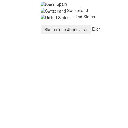
Spain
Switzerland
United States
Eller
Stanna inne
4barista.se
Logga in
E-postadress:
Lösenord:
0
0,00 kr