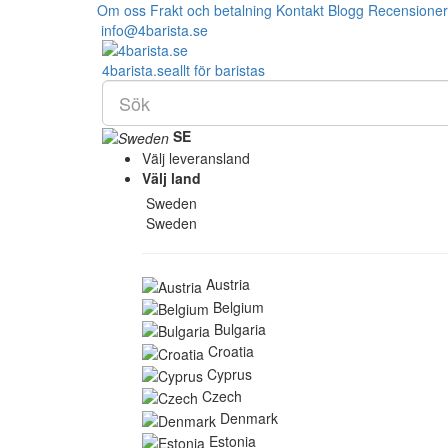
Om oss
Frakt och betalning
Kontakt
Blogg
Recensioner
info@4barista.se
4
barista
.se
allt för baristas
SE
Välj leveransland
Välj land
Sweden
Sweden
Austria
Belgium
Bulgaria
Croatia
Cyprus
Czech
Denmark
Estonia