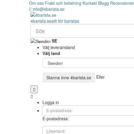
Om oss
Frakt och betalning
Kontakt
Blogg
Recensioner
info@4barista.se
4
barista
.se
allt för baristas
SE
Välj leveransland
Välj land
Eller
Stanna inne
4barista.se
Logga in
E-postadress: