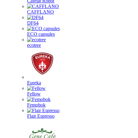
Cafelat Robot
CAFFLANO
DF64
ECO capsules
ecotree
Eureka
Fellow
Femobok
Flair Espresso