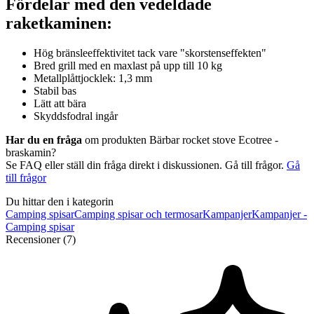
Fördelar med den vedeldade
raketkaminen:
Hög bränsleeffektivitet tack vare "skorstenseffekten"
Bred grill med en maxlast på upp till 10 kg
Metallplåttjocklek: 1,3 mm
Stabil bas
Lätt att bära
Skyddsfodral ingår
Har du en fråga
om produkten Bärbar rocket stove Ecotree -
braskamin?
Se FAQ eller ställ din fråga direkt i diskussionen. Gå till frågor.
Gå
till frågor
Du hittar den i kategorin
Camping spisar
Camping spisar och termosar
Kampanjer
Kampanjer -
Camping spisar
Recensioner (7)