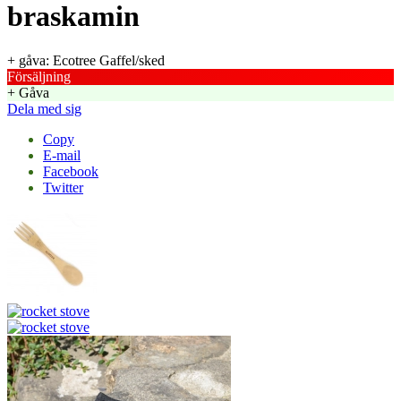
braskamin
+ gåva: Ecotree Gaffel/sked
Försäljning
+ Gåva
Dela med sig
Copy
E-mail
Facebook
Twitter