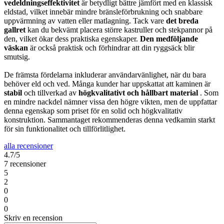
vedeldningseffektivitet
är betydligt bättre jämfört med en klassisk
eldstad, vilket innebär mindre bränsleförbrukning och snabbare
uppvärmning av vatten eller matlagning. Tack vare
det breda
gallret
kan du bekvämt placera större kastruller och stekpannor på
den, vilket ökar dess praktiska egenskaper.
Den medföljande
väskan
är också praktisk och förhindrar att din ryggsäck blir
smutsig.
De främsta fördelarna inkluderar användarvänlighet, när du bara
behöver eld och ved. Många kunder har uppskattat att kaminen är
stabil
och tillverkad av
högkvalitativt och hållbart material
. Som
en mindre nackdel nämner vissa den högre vikten, men de uppfattar
denna egenskap som priset för en solid och högkvalitativ
konstruktion. Sammantaget rekommenderas denna vedkamin starkt
för sin funktionalitet och tillförlitlighet.
alla recensioner
4.7/5
7 recensioner
5
2
0
0
0
Skriv en recension