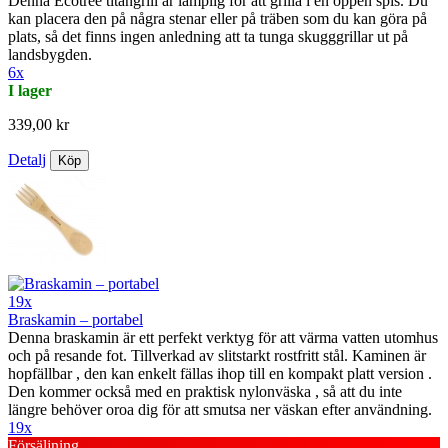
Denna Ecotree titangrill är lämplig för att grilla i en öppen spis. Du
kan placera den på några stenar eller på träben som du kan göra på
plats, så det finns ingen anledning att ta tunga skugggrillar ut på
landsbygden.
6x
I lager
339,00 kr
Detalj
Köp
19x
Braskamin – portabel
Denna braskamin är ett perfekt verktyg för att värma vatten utomhus
och på resande fot. Tillverkad av slitstarkt rostfritt stål. Kaminen är
hopfällbar , den kan enkelt fällas ihop till en kompakt platt version .
Den kommer också med en praktisk nylonväska , så att du inte
längre behöver oroa dig för att smutsa ner väskan efter användning.
19x
Försäljning