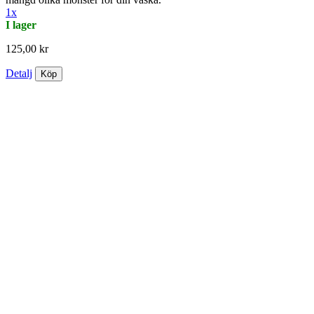
1x
I lager
125,00 kr
Detalj
Köp