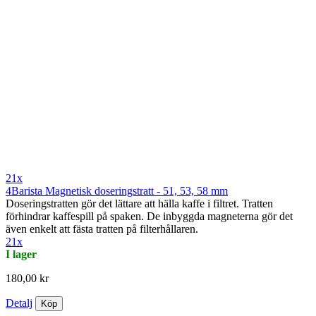
21x
4Barista Magnetisk doseringstratt - 51, 53, 58 mm
Doseringstratten gör det lättare att hälla kaffe i filtret. Tratten
förhindrar kaffespill på spaken. De inbyggda magneterna gör det
även enkelt att fästa tratten på filterhållaren.
21x
I lager
180,00 kr
Detalj
Köp