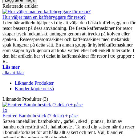
Lägg till en fråga
Relaterade artiklar
Hur väljer man en kaffebryggare för resor?
I den här artikeln hjälper vi dig att välja den bästa kaffebryggaren för
resor baserat på dess användning. De flesta kaffemaskiner för resor
skapar tryck mekaniskt, antingen genom att trycka på kolven eller
spaken . Reseespressomaskiner och kaffemaskiner med mekanisk
spak fungerar på detta sätt. En annan grupp är hybridkaffemaskiner
som skapar tryck genom att koka vatten eller helt enkelt filterkaffe. I
den här artikeln har vi delat in kaffemaskiner för resor i tre grupper :
R..
Läs mer
alla artiklar
Liknande Produkter
Kunder köpte också
Liknande Produkter (3)
1x
Ecotree Bambubestick (7 delar) + påse
Satsen innehåller: bambukniv , gaffel , sked , pinnar , halm av
bambu och rostfritt stål , halmborste . Ta med dig satsen när du reser
i bomullsfodralet för att hålla allt säkert och rent. Välj bland en
mängd olika mönster för din väska.