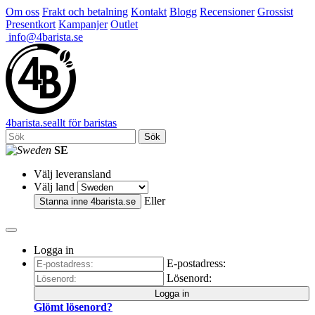
Om oss
Frakt och betalning
Kontakt
Blogg
Recensioner
Grossist
Presentkort
Kampanjer
Outlet
info@4barista.se
4
barista
.se
allt för baristas
Sök
SE
Välj leveransland
Välj land
Eller
Stanna inne
4barista.se
Logga in
E-postadress:
Lösenord:
Logga in
Glömt lösenord?