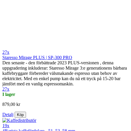
27x
Staresso Mirage PLUS | SP-300 PRO
Den senaste - den förbättrade 2023 PLUS-versionen , denna
uppgradering inkluderar: Staresso Mirage 3:e generationens bärbara
kaffebryggare förbereder välsmakande espresso utan behov av
elektricitet. Med en enkel pump kan du nå ett tryck på 15-20 bar
jämfört med en vanlig espressomaskin.
27x
I lager
879,00 kr
Detalj
Köp
19x
4Barista kaffefördelare - 51, 53, 58 mm