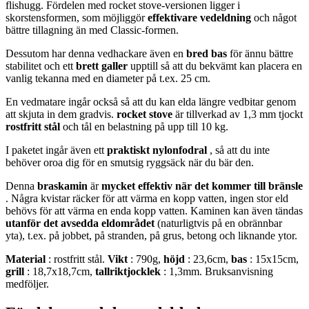
flishugg. Fördelen med rocket stove-versionen ligger i
skorstensformen, som möjliggör
effektivare vedeldning
och något
bättre tillagning än med Classic-formen.
Dessutom har denna vedhackare även en
bred bas
för ännu bättre
stabilitet och ett
brett galler
upptill så att du bekvämt kan placera en
vanlig tekanna med en diameter på t.ex. 25 cm.
En vedmatare ingår också så att du kan elda längre vedbitar genom
att skjuta in dem gradvis.
rocket stove
är tillverkad av 1,3 mm tjockt
rostfritt stål
och tål en belastning på upp till 10 kg.
I paketet ingår även ett
praktiskt nylonfodral
, så att du inte
behöver oroa dig för en smutsig ryggsäck när du bär den.
Denna
braskamin
är
mycket effektiv när det kommer till bränsle
. Några kvistar räcker för att värma en kopp vatten, ingen stor eld
behövs för att värma en enda kopp vatten. Kaminen kan även tändas
utanför det avsedda eldområdet
(naturligtvis på en obrännbar
yta), t.ex. på jobbet, på stranden, på grus, betong och liknande ytor.
Material
: rostfritt stål.
Vikt
: 790g,
höjd
: 23,6cm,
bas
: 15x15cm,
grill
: 18,7x18,7cm,
tallriktjocklek
: 1,3mm. Bruksanvisning
medföljer.