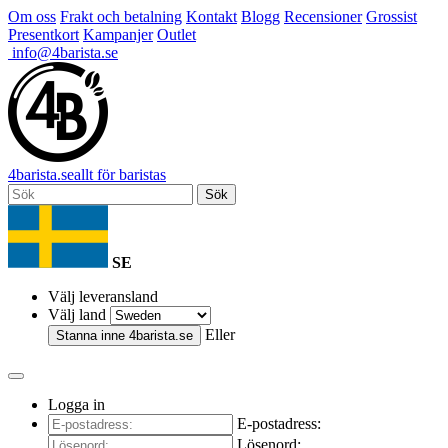
Om oss
Frakt och betalning
Kontakt
Blogg
Recensioner
Grossist
Presentkort
Kampanjer
Outlet
info@4barista.se
4
barista
.se
allt för baristas
Sök
SE
Välj leveransland
Välj land
Eller
Stanna inne
4barista.se
Logga in
E-postadress:
Lösenord: