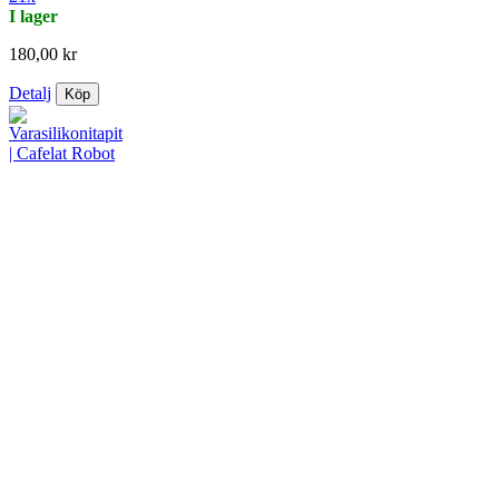
I lager
180,00 kr
Detalj
Köp