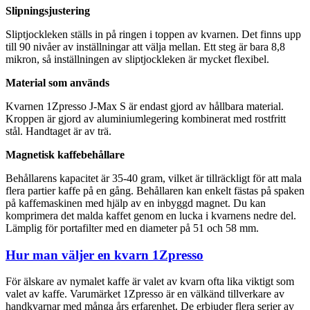
Slipningsjustering
Sliptjockleken ställs in på ringen i toppen av kvarnen. Det finns upp
till 90 nivåer av inställningar att välja mellan. Ett steg är bara 8,8
mikron, så inställningen av sliptjockleken är mycket flexibel.
Material som används
Kvarnen 1Zpresso J-Max S är endast gjord av hållbara material.
Kroppen är gjord av aluminiumlegering kombinerat med rostfritt
stål. Handtaget är av trä.
Magnetisk kaffebehållare
Behållarens kapacitet är 35-40 gram, vilket är tillräckligt för att mala
flera partier kaffe på en gång. Behållaren kan enkelt fästas på spaken
på kaffemaskinen med hjälp av en inbyggd magnet. Du kan
komprimera det malda kaffet genom en lucka i kvarnens nedre del.
Lämplig för portafilter med en diameter på 51 och 58 mm.
Hur man väljer en kvarn 1Zpresso
För älskare av nymalet kaffe är valet av kvarn ofta lika viktigt som
valet av kaffe. Varumärket 1Zpresso är en välkänd tillverkare av
handkvarnar med många års erfarenhet. De erbjuder flera serier av