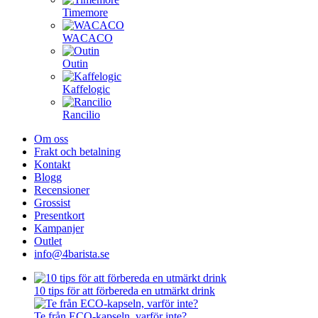
Timemore
WACACO
Outin
Kaffelogic
Rancilio
Om oss
Frakt och betalning
Kontakt
Blogg
Recensioner
Grossist
Presentkort
Kampanjer
Outlet
info@4barista.se
10 tips för att förbereda en utmärkt drink
Te från ECO-kapseln, varför inte?