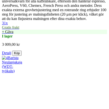
universalkvarn för alla kaffeälskare, eftersom den hanterar espresso,
AeroPress, V60, Chemex, French Press och andra metoder. Dess
exakta externa grovhetsjustering med en roterande ring erbjuder 100
steg för justering av malningsfinheten (20 μm per klick), vilket gör
att du kan finjustera malningen efter dina exakta behov.
31x
Gratis frakt
+ Gåva
I lager
3 009,00 kr
Detalj
Köp