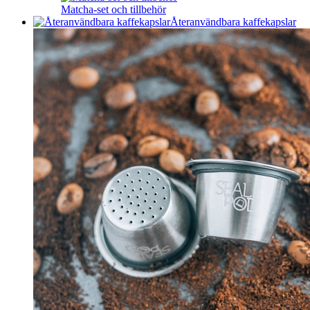
Matcha-set och tillbehör
Återanvändbara kaffekapslar