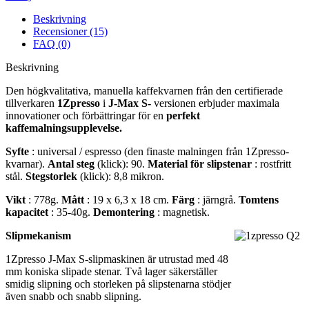
Beskrivning
Recensioner (15)
FAQ (0)
Beskrivning
Den högkvalitativa, manuella kaffekvarnen från den certifierade
tillverkaren
1Zpresso
i
J-Max S-
versionen erbjuder maximala
innovationer och förbättringar för en
perfekt
kaffemalningsupplevelse.
Syfte
: universal / espresso (den finaste malningen från 1Zpresso-
kvarnar).
Antal steg
(klick): 90.
Material för slipstenar
: rostfritt
stål.
Stegstorlek
(klick): 8,8 mikron.
Vikt
: 778g.
Mått
: 19 x 6,3 x 18 cm.
Färg
: järngrå.
Tomtens
kapacitet
: 35-40g.
Demontering
: magnetisk.
Slipmekanism
1Zpresso J-Max S-slipmaskinen är utrustad med 48
mm koniska slipade stenar. Två lager säkerställer
smidig slipning och storleken på slipstenarna stödjer
även snabb och snabb slipning.