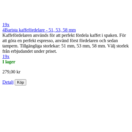
19x
4Barista kaffefördelare - 51, 53, 58 mm
Kaffefördelaren används för att perfekt fördela kaffet i spaken. För
att göra en perfekt espresso, använd först fördelaren och sedan
tampern. Tillgängliga storlekar: 51 mm, 53 mm, 58 mm. Välj storlek
från erbjudandet under priset.
19x
I lager
279,00 kr
Detalj
Köp