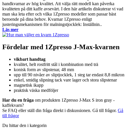
handkvarnar av hög kvalitet. Att välja rätt modell kan påverka
kvaliteten på ditt kaffe avsevärt. I den här artikeln diskuterar vi vad
man ska leta efter och vilka 1Zpresso modeller som passar bäst
beroende på dina behov. Kvarnar 1Zpresso enligt
justeringsmekanismen för malningstjocklek: Inställnin..
Läs mer
Fördelar med 1Zpresso J-Max-kvarnen
vikbart handtag
kvalitet, helt rostfritt stål i kombination med trä
konisk form av slipstenar, 48 mm
upp till 90 nivåer av sliptjocklek, 1 steg tar endast 8,8 mikron
enkel, smidig slipning tack vare lager och stora slipstenar
magnetisk ikapp
praktisk väska medföljer
Har du en fråga
om produkten 1Zpresso J-Max S iron gray -
kaffekvarn?
Se FAQ eller ställ din fråga direkt i diskussionen. Gå till frågor.
Gå
till frågor
Du hittar den i kategorin