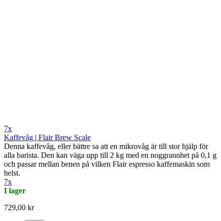
7x
Kaffevåg | Flair Brew Scale
Denna kaffevåg, eller bättre sa att en mikrovåg är till stor hjälp för
alla barista. Den kan väga upp till 2 kg med en noggrannhet på 0,1 g
och passar mellan benen på vilken Flair espresso kaffemaskin som
helst.
7x
I lager
729,00 kr