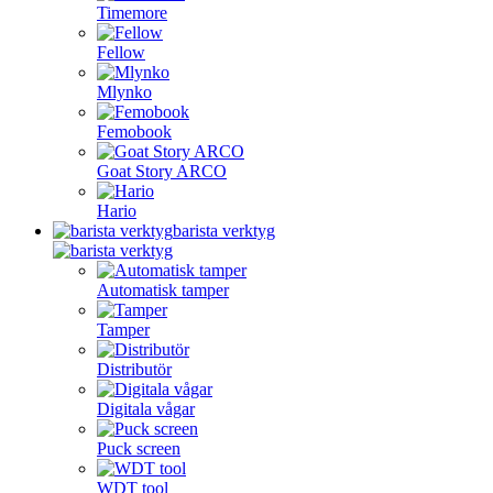
Timemore
Fellow
Mlynko
Femobook
Goat Story ARCO
Hario
barista verktyg
Automatisk tamper
Tamper
Distributör
Digitala vågar
Puck screen
WDT tool