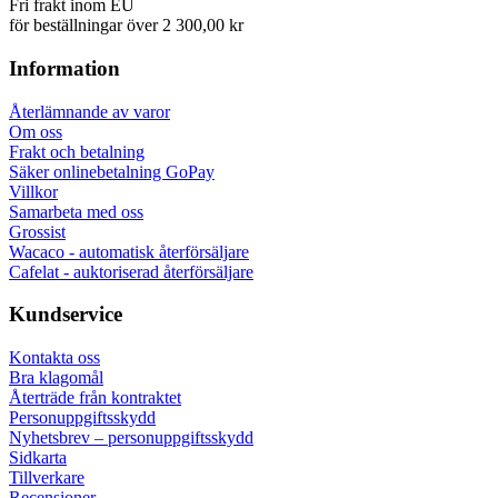
Fri frakt inom EU
för beställningar över 2 300,00 kr
Information
Återlämnande av varor
Om oss
Frakt och betalning
Säker onlinebetalning GoPay
Villkor
Samarbeta med oss
Grossist
Wacaco - automatisk återförsäljare
Cafelat - auktoriserad återförsäljare
Kundservice
Kontakta oss
Bra klagomål
Återträde från kontraktet
Personuppgiftsskydd
Nyhetsbrev – personuppgiftsskydd
Sidkarta
Tillverkare
Recensioner