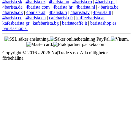
4barista.sk
|
4barista.cz
|
4barista.hu
|
4barista.ro
|
4barista.pl
|
4barista.de
|
4barista.com
|
4barista.hr
|
4barista.nl
|
4barista.be
|
4barista.dk
|
4barista.pt
|
4barista.fi
|
4barista.lv
|
4barista.lt
|
4barista.ee
|
4barista.ch
|
cafebarista.fr
|
kaffeebarista.at
|
kafesbarista.gr
|
kafebarista.bg
|
baristacaffe.it
|
baristashop.es
|
baristashop.si
Copyright © 2016 - 2026 NajTrade s.r.o. Alla rättigheter
förbehållna.