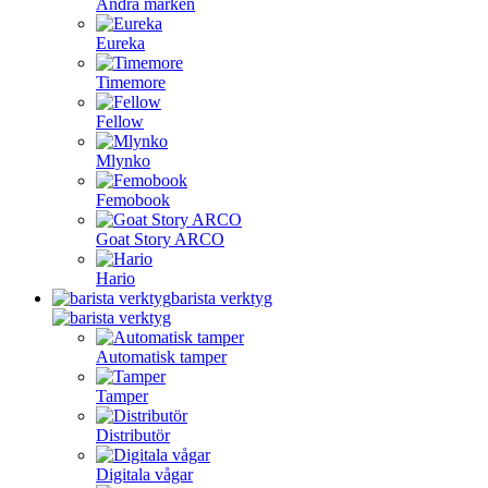
Andra märken
Eureka
Timemore
Fellow
Mlynko
Femobook
Goat Story ARCO
Hario
barista verktyg
Automatisk tamper
Tamper
Distributör
Digitala vågar