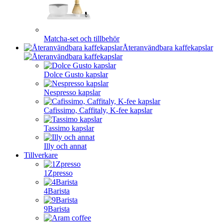
Matcha-set och tillbehör
Återanvändbara kaffekapslar
Dolce Gusto kapslar
Nespresso kapslar
Cafissimo, Caffitaly, K-fee kapslar
Tassimo kapslar
Illy och annat
Tillverkare
1Zpresso
4Barista
9Barista