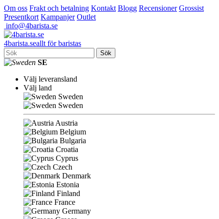
Om oss
Frakt och betalning
Kontakt
Blogg
Recensioner
Grossist
Presentkort
Kampanjer
Outlet
info@4barista.se
4
barista
.se
allt för baristas
Sök
SE
Välj leveransland
Välj land
Sweden
Sweden
Austria
Belgium
Bulgaria
Croatia
Cyprus
Czech
Denmark
Estonia
Finland
France
Germany