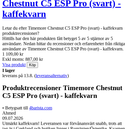
Chestnut C5 ESP Pro (svart) -
kaffekvarn
Letar du efter Timemore Chestnut C5 ESP Pro (svart) - kaffekvarn
produktrecensioner?
Hittills har den här produkten fått betyget 5 av 5 stjärnor av 5
användare. Nedan hittar du recensioner och erfarenheter från riktiga
användare av Timemore Chestnut C5 ESP Pro (svart) - kaffekvarn.
1 109,00 kr
Exkl moms: 887,00 kr
Visa produkt
Köp
I lager
leverans på 13.8.
(
leveransalternativ
)
Produktrecensioner Timemore Chestnut
C5 ESP Pro (svart) - kaffekvarn
• Betygsatt till
4barista.com
Ahmed
09.07.2026
Utmärkt kaffekvarn! Leveransen var förvånansvärt snabb, trots att
jag är i Grekland och butiken ligger i Rumänien/Österrike. Kvarnen