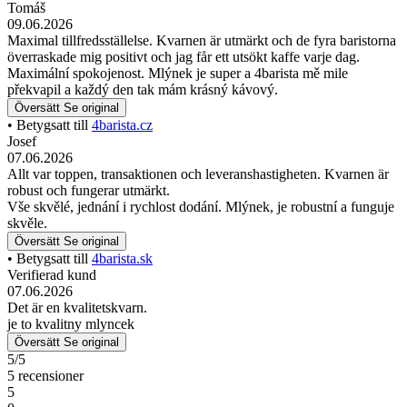
Tomáš
09.06.2026
Maximal tillfredsställelse. Kvarnen är utmärkt och de fyra baristorna
överraskade mig positivt och jag får ett utsökt kaffe varje dag.
Maximální spokojenost. Mlýnek je super a 4barista mě mile
překvapil a každý den tak mám krásný kávový.
Översätt
Se original
• Betygsatt till
4barista.cz
Josef
07.06.2026
Allt var toppen, transaktionen och leveranshastigheten. Kvarnen är
robust och fungerar utmärkt.
Vše skvělé, jednání i rychlost dodání. Mlýnek, je robustní a funguje
skvěle.
Översätt
Se original
• Betygsatt till
4barista.sk
Verifierad kund
07.06.2026
Det är en kvalitetskvarn.
je to kvalitny mlyncek
Översätt
Se original
5/5
5 recensioner
5