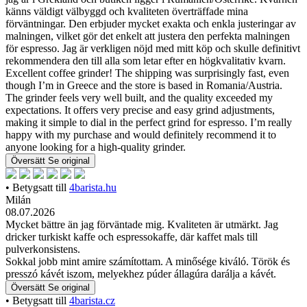
känns väldigt välbyggd och kvaliteten överträffade mina
förväntningar. Den erbjuder mycket exakta och enkla justeringar av
malningen, vilket gör det enkelt att justera den perfekta malningen
för espresso. Jag är verkligen nöjd med mitt köp och skulle definitivt
rekommendera den till alla som letar efter en högkvalitativ kvarn.
Excellent coffee grinder! The shipping was surprisingly fast, even
though I’m in Greece and the store is based in Romania/Austria.
The grinder feels very well built, and the quality exceeded my
expectations. It offers very precise and easy grind adjustments,
making it simple to dial in the perfect grind for espresso. I’m really
happy with my purchase and would definitely recommend it to
anyone looking for a high-quality grinder.
Översätt
Se original
• Betygsatt till
4barista.hu
Milán
08.07.2026
Mycket bättre än jag förväntade mig. Kvaliteten är utmärkt. Jag
dricker turkiskt kaffe och espressokaffe, där kaffet mals till
pulverkonsistens.
Sokkal jobb mint amire számítottam. A minősége kiváló. Török és
presszó kávét iszom, melyekhez púder állagúra darálja a kávét.
Översätt
Se original
• Betygsatt till
4barista.cz