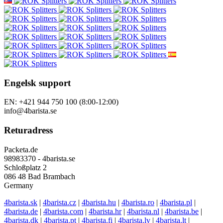
Engelsk support
EN: +421 944 750 100 (8:00-12:00)
info@4barista.se
Returadress
Packeta.de
98983370 - 4barista.se
Schloßplatz 2
086 48 Bad Brambach
Germany
4barista.sk
|
4barista.cz
|
4barista.hu
|
4barista.ro
|
4barista.pl
|
4barista.de
|
4barista.com
|
4barista.hr
|
4barista.nl
|
4barista.be
|
4barista.dk
|
4barista.pt
|
4barista.fi
|
4barista.lv
|
4barista.lt
|