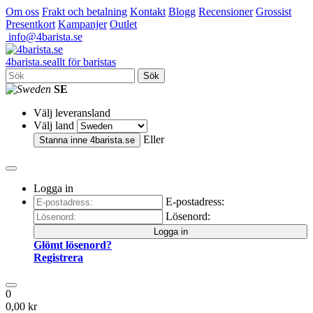
Om oss
Frakt och betalning
Kontakt
Blogg
Recensioner
Grossist
Presentkort
Kampanjer
Outlet
info@4barista.se
4
barista
.se
allt för baristas
Sök
SE
Välj leveransland
Välj land
Eller
Stanna inne
4barista.se
Logga in
E-postadress:
Lösenord:
Logga in
Glömt lösenord?
Registrera
0
0,00 kr