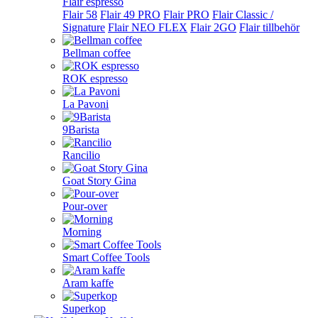
Flair espresso
Flair 58
Flair 49 PRO
Flair PRO
Flair Classic /
Signature
Flair NEO FLEX
Flair 2GO
Flair tillbehör
Bellman coffee
ROK espresso
La Pavoni
9Barista
Rancilio
Goat Story Gina
Pour-over
Morning
Smart Coffee Tools
Aram kaffe
Superkop