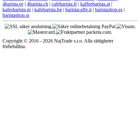
4barista.ee
|
4barista.ch
|
cafebarista.fr
|
kaffeebarista.at
|
kafesbarista.gr
|
kafebarista.bg
|
baristacaffe.it
|
baristashop.es
|
baristashop.si
Copyright © 2016 - 2026 NajTrade s.r.o. Alla rättigheter
förbehållna.