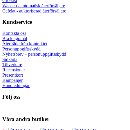
Grossist
Wacaco - automatisk återförsäljare
Cafelat - auktoriserad återförsäljare
Kundservice
Kontakta oss
Bra klagomål
Återträde från kontraktet
Personuppgiftsskydd
Nyhetsbrev – personuppgiftsskydd
Sidkarta
Tillverkare
Recensioner
Presentkort
Kampanjer
Handledningar
Följ oss
Våra andra butiker