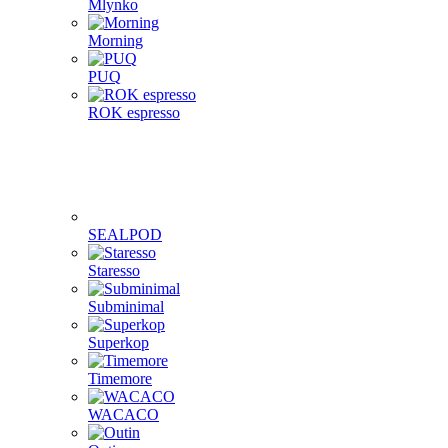
Mlynko
Morning
PUQ
ROK espresso
SEALPOD
Staresso
Subminimal
Superkop
Timemore
WACACO