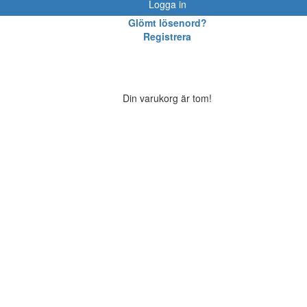
Logga in
Glömt lösenord?
Registrera
Din varukorg är tom!