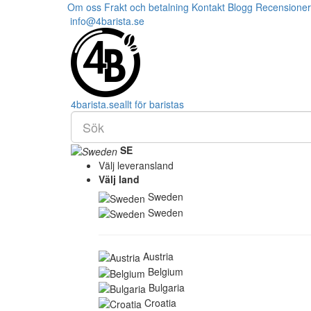
Om oss
Frakt och betalning
Kontakt
Blogg
Recensioner
info@4barista.se
4
barista
.se
allt för baristas
SE
Välj leveransland
Välj land
Sweden
Sweden
Austria
Belgium
Bulgaria
Croatia