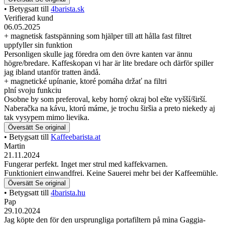
• Betygsatt till
4barista.sk
Verifierad kund
06.05.2025
+ magnetisk fastspänning som hjälper till att hålla fast filtret
uppfyller sin funktion
Personligen skulle jag föredra om den övre kanten var ännu
högre/bredare. Kaffeskopan vi har är lite bredare och därför spiller
jag ibland utanför tratten ändå.
+ magnetické upínanie, ktoré pomáha držať na filtri
plní svoju funkciu
Osobne by som preferoval, keby horný okraj bol ešte vyšší/širší.
Naberačka na kávu, ktorú máme, je trochu širšia a preto niekedy aj
tak vysypem mimo lievika.
Översätt
Se original
• Betygsatt till
Kaffeebarista.at
Martin
21.11.2024
Fungerar perfekt. Inget mer strul med kaffekvarnen.
Funktioniert einwandfrei. Keine Sauerei mehr bei der Kaffeemühle.
Översätt
Se original
• Betygsatt till
4barista.hu
Pap
29.10.2024
Jag köpte den för den ursprungliga portafiltern på mina Gaggia-