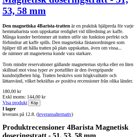
53, 58 mm
Den magnetiska 4Barista-tratten
är en praktisk hjälpreda för varje
hemmabarista som uppskattar renlighet vid tillredning av kaffe.
Många kunder berömmer att tratten utför sin funktion perfekt och
förhindrar att kaffe spills. Den magnetiska fästanordningen som
hjälper till att hålla tratten på plats uppskattas, även om vissa...
de nämner att magneterna kunde vara starkare.
Trots mindre reservationer gällande magneternas styrka eller en liten
skillnad mot vissa typer av portafilter är den övergripande
kundnöjdheten hög. Tratten beskrivs som högkvalitativ och
lättanvänd, vilket bekräftas av positiva recensioner från olika länder.
180,00 kr
Exkl moms: 144,00 kr
Visa produkt
Köp
I lager
leverans på 12.8.
(
leveransalternativ
)
Produktrecensioner 4Barista Magnetisk
doseringstratt - 51, 53, 58 mm