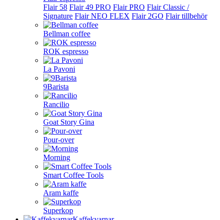
Flair 58
Flair 49 PRO
Flair PRO
Flair Classic /
Signature
Flair NEO FLEX
Flair 2GO
Flair tillbehör
Bellman coffee
ROK espresso
La Pavoni
9Barista
Rancilio
Goat Story Gina
Pour-over
Morning
Smart Coffee Tools
Aram kaffe
Superkop
Kaffekvarnar