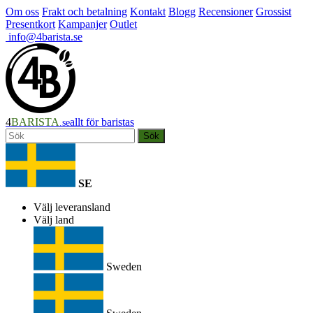
Om oss
Frakt och betalning
Kontakt
Blogg
Recensioner
Grossist
Presentkort
Kampanjer
Outlet
info@4barista.se
4
BARISTA
allt för baristas
.se
Sök
SE
Välj leveransland
Välj land
Sweden