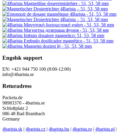
Engelsk support
EN: +421 944 750 100 (8:00-12:00)
info@4barista.se
Returadress
Packeta.de
98983370 - 4barista.se
Schloßplatz 2
086 48 Bad Brambach
Germany
4barista.sk
|
4barista.cz
|
4barista.hu
|
4barista.ro
|
4barista.pl
|