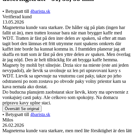
• Betygsatt till
4barista.sk
Verifierad kund
13.05.2026
Magneterna kunde vara starkare. De håller sig på plats (ingen har
fallit ut än), men tratten lossnar bara när man brygger kaffe med
WDT. Tratten är fäst på den inre delen av spaken, så efter att man
tagit bort den lämnas ett fritt utrymme runt spakens omkrets där
kaffet inte borde ha kunnat komma in. I framtiden planerar jag att
skaffa en tratt som är fäst på den yttre delen av spaken. Men överlag
är jag nöjd. Den är helt tillräcklig för att brygga kaffe hemma.
Magnety by mohli byt silnejsie. Drzia sice na mieste (este ani jeden
nevypadol), ale lievik sa uvolnuje uz len pri upravovani kavy s
WDT. Lievik sa upevnuje na vnutornu cast paky, takze po jeho
odstraneni po nom zostava po obvode paky volny priestor kam sa
kava nemala ako dostat.
Do buducna planujem zaobstarat skor lievik, ktory ma upevnenie z
vonkajsiej casti paky. Ale celkovo som spokojny. Na domacu
pripravu kavy uplne staci.
Översätt
Se original
• Betygsatt till
4barista.sk
Milos
26.02.2026
Magneterna kunde vara starkare, men med lite försiktighet är den lätt