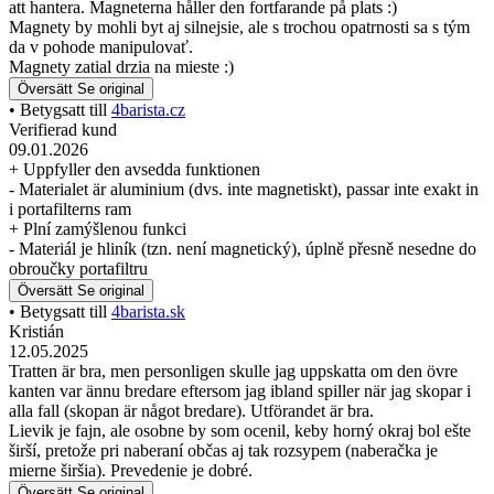
att hantera. Magneterna håller den fortfarande på plats :)
Magnety by mohli byt aj silnejsie, ale s trochou opatrnosti sa s tým
da v pohode manipulovať.
Magnety zatial drzia na mieste :)
Översätt
Se original
• Betygsatt till
4barista.cz
Verifierad kund
09.01.2026
+ Uppfyller den avsedda funktionen
- Materialet är aluminium (dvs. inte magnetiskt), passar inte exakt in
i portafilterns ram
+ Plní zamýšlenou funkci
- Materiál je hliník (tzn. není magnetický), úplně přesně nesedne do
obroučky portafiltru
Översätt
Se original
• Betygsatt till
4barista.sk
Kristián
12.05.2025
Tratten är bra, men personligen skulle jag uppskatta om den övre
kanten var ännu bredare eftersom jag ibland spiller när jag skopar i
alla fall (skopan är något bredare). Utförandet är bra.
Lievik je fajn, ale osobne by som ocenil, keby horný okraj bol ešte
širší, pretože pri naberaní občas aj tak rozsypem (naberačka je
mierne širšia). Prevedenie je dobré.
Översätt
Se original