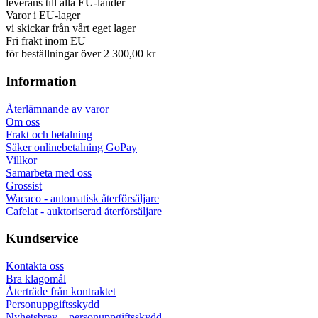
leverans till alla EU-länder
Varor i EU-lager
vi skickar från vårt eget lager
Fri frakt inom EU
för beställningar över 2 300,00 kr
Information
Återlämnande av varor
Om oss
Frakt och betalning
Säker onlinebetalning GoPay
Villkor
Samarbeta med oss
Grossist
Wacaco - automatisk återförsäljare
Cafelat - auktoriserad återförsäljare
Kundservice
Kontakta oss
Bra klagomål
Återträde från kontraktet
Personuppgiftsskydd
Nyhetsbrev – personuppgiftsskydd