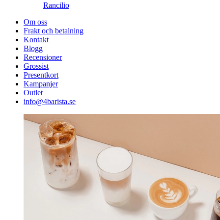
Rancilio
Om oss
Frakt och betalning
Kontakt
Blogg
Recensioner
Grossist
Presentkort
Kampanjer
Outlet
info@4barista.se