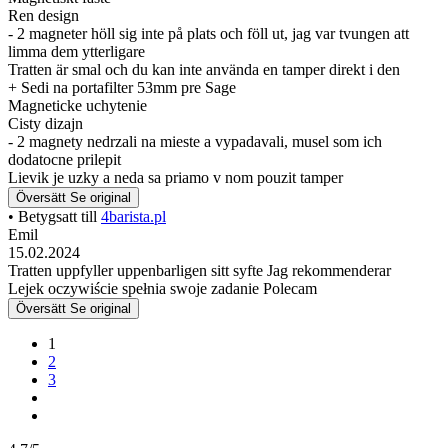
Ren design
- 2 magneter höll sig inte på plats och föll ut, jag var tvungen att
limma dem ytterligare
Tratten är smal och du kan inte använda en tamper direkt i den
+ Sedi na portafilter 53mm pre Sage
Magneticke uchytenie
Cisty dizajn
- 2 magnety nedrzali na mieste a vypadavali, musel som ich
dodatocne prilepit
Lievik je uzky a neda sa priamo v nom pouzit tamper
Översätt
Se original
• Betygsatt till
4barista.pl
Emil
15.02.2024
Tratten uppfyller uppenbarligen sitt syfte Jag rekommenderar
Lejek oczywiście spełnia swoje zadanie Polecam
Översätt
Se original
1
2
3