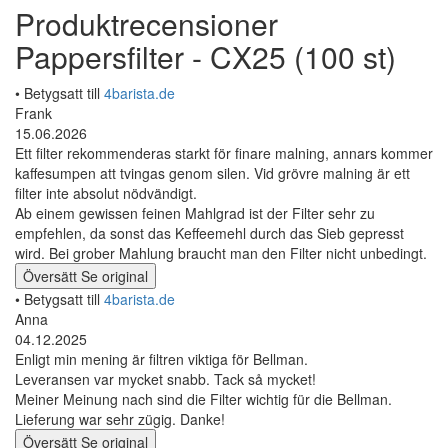
Produktrecensioner
Pappersfilter - CX25 (100 st)
• Betygsatt till
4barista.de
Frank
15.06.2026
Ett filter rekommenderas starkt för finare malning, annars kommer
kaffesumpen att tvingas genom silen. Vid grövre malning är ett
filter inte absolut nödvändigt.
Ab einem gewissen feinen Mahlgrad ist der Filter sehr zu
empfehlen, da sonst das Keffeemehl durch das Sieb gepresst
wird. Bei grober Mahlung braucht man den Filter nicht unbedingt.
Översätt
Se original
• Betygsatt till
4barista.de
Anna
04.12.2025
Enligt min mening är filtren viktiga för Bellman.
Leveransen var mycket snabb. Tack så mycket!
Meiner Meinung nach sind die Filter wichtig für die Bellman.
Lieferung war sehr zügig. Danke!
Översätt
Se original