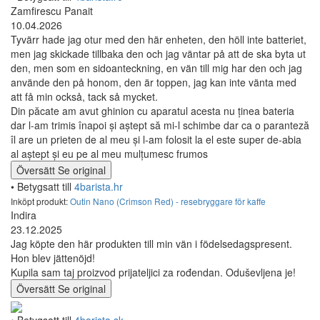
Zamfirescu Panait
10.04.2026
Tyvärr hade jag otur med den här enheten, den höll inte batteriet,
men jag skickade tillbaka den och jag väntar på att de ska byta ut
den, men som en sidoanteckning, en vän till mig har den och jag
använde den på honom, den är toppen, jag kan inte vänta med
att få min också, tack så mycket.
Din păcate am avut ghinion cu aparatul acesta nu ținea bateria
dar l-am trimis înapoi și aștept să mi-l schimbe dar ca o paranteză
îl are un prieten de al meu și l-am folosit la el este super de-abia
al aștept și eu pe al meu mulțumesc frumos
Översätt
Se original
• Betygsatt till
4barista.hr
Inköpt produkt:
Outin Nano (Crimson Red) - resebryggare för kaffe
Indira
23.12.2025
Jag köpte den här produkten till min vän i födelsedagspresent.
Hon blev jättenöjd!
Kupila sam taj proizvod prijateljici za rođendan. Oduševljena je!
Översätt
Se original
• Betygsatt till
4barista.sk