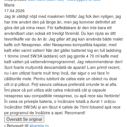
Maria
17.04.2026
Jag är väldigt nöjd med maskinen hittills! Jag fick den nyligen, jag
har inte använt den på länge än, men jag kommer definitivt att
göra det på mina resor. För kaffeälskare är den inte bara ett
användbart utan också ett trevligt föremål. Du kan njuta av ditt
favoritkaffe var du än är. Jag gillar att jag kan använda både malet
kaffe och Nesspreso- eller Nesspreso-kompatibla kapslar, med
kallt eller varmt vatten! När det gäller batteriet tog en full laddning
1 timme (med 5W/3A laddare) och jag gjorde 4 70 ml kaffe med
kallt vatten på vattenvärmeprogrammet. Jag rekommenderar den!
Sunt foarte mulțumită deocamdată de aparat! L-am primit recent,
nu l-am utilizat foarte mult timp încă, dar sigur o voi face în
călătoriile mele. Pentru iubitorii de cafea este un obiect nu doar
util ci și plăcut. Poți savura cafeaua preferată oriunde te-ai afla.
Îmi place că pot utiliza atât cafea măcinată cât și capsule
nesspreso sau compatibile nesspreso, cu apă rece sau fierbinte!
În ceea ce privește bateria, o încărcare totală a durat 1 oră(cu
încărcător 5W/3A) și am făcut 4 cafele de 70ml folosind apă rece
pe programul de încălzire a apei. Recomand!
Översätt
Se original
• Betygsatt till
4barista.ro