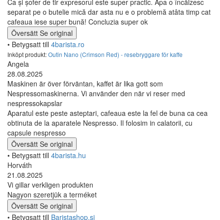
Ca și șofer de tir expresorul este super practic. Apa o încălzesc
separat pe o butelie mică dar asta nu e o problemă atâta timp cat
cafeaua iese super bună! Concluzia super ok
Översätt
Se original
• Betygsatt till
4barista.ro
Inköpt produkt:
Outin Nano (Crimson Red) - resebryggare för kaffe
Angela
28.08.2025
Maskinen är över förväntan, kaffet är lika gott som
Nespressomaskinerna. Vi använder den när vi reser med
nespressokapslar
Aparatul este peste asteptari, cafeaua este la fel de buna ca cea
obtinuta de la aparatele Nespresso. Il folosim in calatorii, cu
capsule nespresso
Översätt
Se original
• Betygsatt till
4barista.hu
Horváth
21.08.2025
Vi gillar verkligen produkten
Nagyon szeretjük a terméket
Översätt
Se original
• Betygsatt till
Baristashop.si