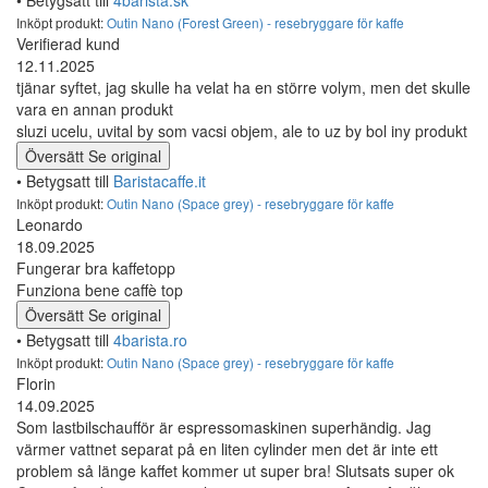
Inköpt produkt:
Outin Nano (Forest Green) - resebryggare för kaffe
Verifierad kund
12.11.2025
tjänar syftet, jag skulle ha velat ha en större volym, men det skulle
vara en annan produkt
sluzi ucelu, uvital by som vacsi objem, ale to uz by bol iny produkt
Översätt
Se original
• Betygsatt till
Baristacaffe.it
Inköpt produkt:
Outin Nano (Space grey) - resebryggare för kaffe
Leonardo
18.09.2025
Fungerar bra kaffetopp
Funziona bene caffè top
Översätt
Se original
• Betygsatt till
4barista.ro
Inköpt produkt:
Outin Nano (Space grey) - resebryggare för kaffe
Florin
14.09.2025
Som lastbilschaufför är espressomaskinen superhändig. Jag
värmer vattnet separat på en liten cylinder men det är inte ett
problem så länge kaffet kommer ut super bra! Slutsats super ok