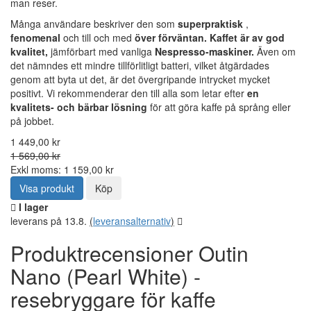
man reser.
Många användare beskriver den som
superpraktisk
,
fenomenal
och till och med
över förväntan. Kaffet är av god
kvalitet,
jämförbart med vanliga
Nespresso-maskiner.
Även om
det nämndes ett mindre tillförlitligt batteri, vilket åtgärdades
genom att byta ut det, är det övergripande intrycket mycket
positivt. Vi rekommenderar den till alla som letar efter
en
kvalitets- och bärbar lösning
för att göra kaffe på språng eller
på jobbet.
1 449,00 kr
1 569,00 kr
Exkl moms: 1 159,00 kr
Visa produkt
Köp
I lager
leverans på 13.8.
(
leveransalternativ
)
Produktrecensioner Outin
Nano (Pearl White) -
resebryggare för kaffe