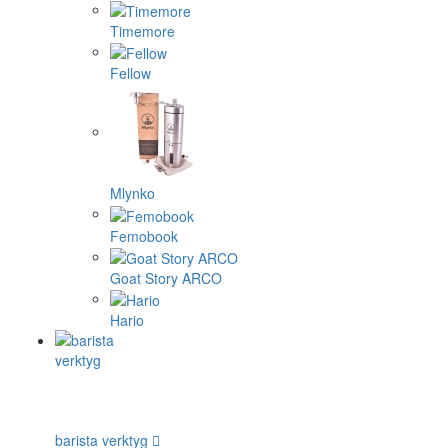
Timemore
Fellow
Mlynko
Femobook
Goat Story ARCO
Hario
barista verktyg