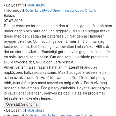
• Betygsatt till
4barista.hu
Inköpt produkt:
Outin Nano (Forest Green) - resebryggare för kaffe
Balázs
07.07.2026
Den är värdelös för det jag köpte den till; nämligen att åka på resa
under dagen och bära den i en ryggsäck. Man kan brygga max 3
doser med den, sedan tar batteriet slut. När den är i laddaren
brygger den inte. Och laddningstiden är mer än 3 timmar (jag
testar detta nu). Det finns inget varmvatten i min väska. Hittills är
det en stor besvikelse. Samtidigt gör den väldigt gott kaffe, det är
en sofistikerad liten maskin. Om den som utvecklade problemet
skulle utveckla det, skulle den vara perfekt....
Amiért vettem, arra használhatatlan; miszerint kirándulás
napközben, hátizsákban viszem. Max 3 adagot lehet vele lefőzni,
aztán az aksi lemerül. Ha töltőn van nem főz. Töltési idő pedig
több, mint 3 óra (ezt most tesztelem még azért). Forró víz meg
nincsen a táskámban. Eddig nagy csalódás. Ugyanakkor nagyon
jó kávét lehet vele főzni, igényes kis gép. Ha az aki problémát
fejlesztenék, tökéletes lenne....
Översätt
Se original
• Betygsatt till
4barista.ro
Inköpt produkt:
Outin Nano (Outin Teal) - resebryggare för kaffe