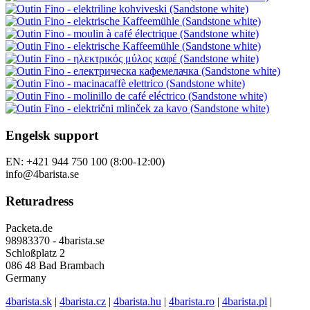
Engelsk support
EN: +421 944 750 100 (8:00-12:00)
info@4barista.se
Returadress
Packeta.de
98983370 - 4barista.se
Schloßplatz 2
086 48 Bad Brambach
Germany
4barista.sk
|
4barista.cz
|
4barista.hu
|
4barista.ro
|
4barista.pl
|