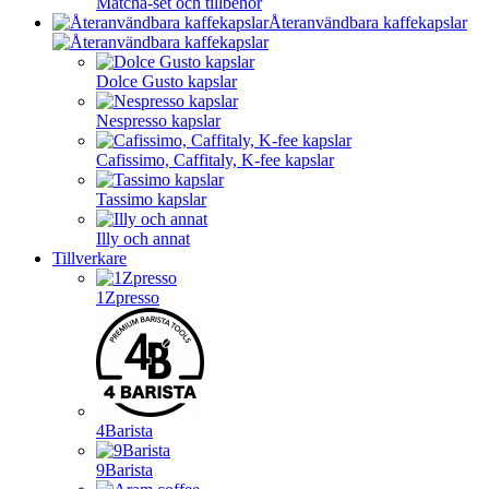
Matcha-set och tillbehör
Återanvändbara kaffekapslar
Dolce Gusto kapslar
Nespresso kapslar
Cafissimo, Caffitaly, K-fee kapslar
Tassimo kapslar
Illy och annat
Tillverkare
1Zpresso
4Barista
9Barista