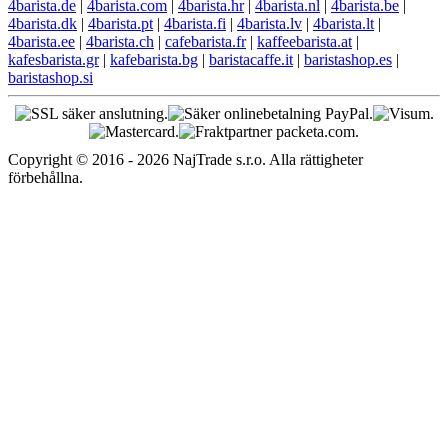
4barista.de
|
4barista.com
|
4barista.hr
|
4barista.nl
|
4barista.be
|
4barista.dk
|
4barista.pt
|
4barista.fi
|
4barista.lv
|
4barista.lt
|
4barista.ee
|
4barista.ch
|
cafebarista.fr
|
kaffeebarista.at
|
kafesbarista.gr
|
kafebarista.bg
|
baristacaffe.it
|
baristashop.es
|
baristashop.si
Copyright © 2016 - 2026 NajTrade s.r.o. Alla rättigheter
förbehållna.