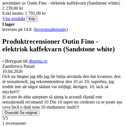
användare av Outin Fino - elektrisk kaffekvarn (Sandstone white).
2 239,00 kr
Exkl moms: 1 791,00 kr
Visa produkt
Köp
I lager
leverans på 14.8.
(
leveransalternativ
)
Produktrecensioner Outin Fino -
elektrisk kaffekvarn (Sandstone white)
• Betygsatt till
4barista.ro
Zamfirescu Panait
10.04.2026
Och nu längtar jag tills jag får börja använda den här kvarnen, den
är sensationell, jag rekommenderar den 10 av 10, superbra, jag
trodde inte att något sådant var möjligt, återigen, 10, tack så
mycket!!!
Și acum de-abia așteptam să ajung la această râșniță este
senzațională recomand 10 Din 10 super nu credeam ca se poate așa
ceva încă o dată nota 10 mulțumesc mult!!!
Översätt
Se original
5/5
1 recensioner