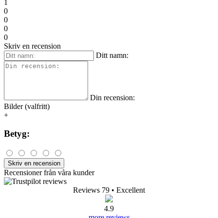
1
0
0
0
0
Skriv en recension
Ditt namn:
Din recension:
Bilder (valfritt)
+
Betyg:
Skriv en recension
Recensioner från våra kunder
Reviews 79
• Excellent
4.9
more reviews