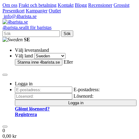
Om oss
Frakt och betalning
Kontakt
Blogg
Recensioner
Grossist
Presentkort
Kampanjer
Outlet
info@4barista.se
4
barista
.se
allt för baristas
Sök
SE
Välj leveransland
Välj land
Eller
Stanna inne
4barista.se
Logga in
E-postadress:
Lösenord:
Logga in
Glömt lösenord?
Registrera
0
0,00 kr