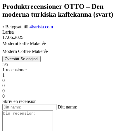
Produktrecensioner OTTO – Den
moderna turkiska kaffekanna (svart)
• Betygsatt till
4barista.com
Larisa
17.06.2025
Modernt kaffe Maker☕️
Modern Coffee Maker☕️
Översätt
Se original
5/5
1 recensioner
1
0
0
0
0
Skriv en recension
Ditt namn: