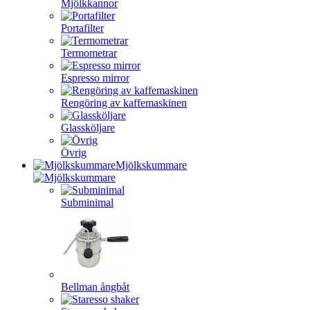
Mjölkkannor
Portafilter
Termometrar
Espresso mirror
Rengöring av kaffemaskinen
Glassköljare
Övrig
Mjölkskummare
Subminimal
Bellman ångbåt