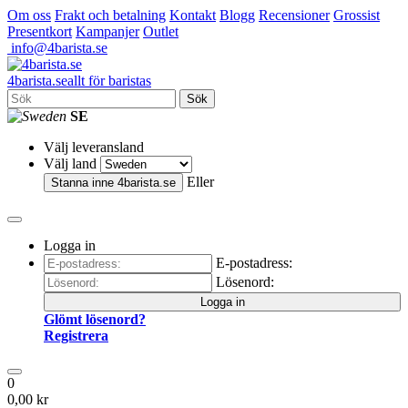
Om oss
Frakt och betalning
Kontakt
Blogg
Recensioner
Grossist
Presentkort
Kampanjer
Outlet
info@4barista.se
4
barista
.se
allt för baristas
Sök
SE
Välj leveransland
Välj land
Eller
Stanna inne
4barista.se
Logga in
E-postadress:
Lösenord:
Logga in
Glömt lösenord?
Registrera
0
0,00 kr