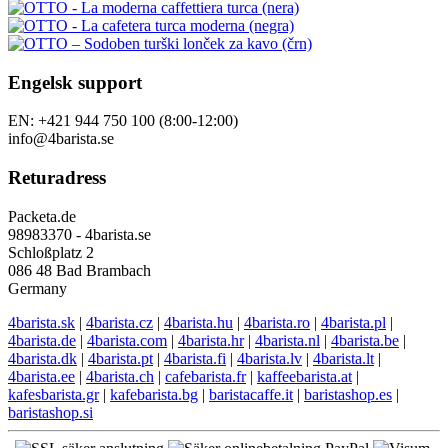
Engelsk support
EN: +421 944 750 100 (8:00-12:00)
info@4barista.se
Returadress
Packeta.de
98983370 - 4barista.se
Schloßplatz 2
086 48 Bad Brambach
Germany
4barista.sk
|
4barista.cz
|
4barista.hu
|
4barista.ro
|
4barista.pl
|
4barista.de
|
4barista.com
|
4barista.hr
|
4barista.nl
|
4barista.be
|
4barista.dk
|
4barista.pt
|
4barista.fi
|
4barista.lv
|
4barista.lt
|
4barista.ee
|
4barista.ch
|
cafebarista.fr
|
kaffeebarista.at
|
kafesbarista.gr
|
kafebarista.bg
|
baristacaffe.it
|
baristashop.es
|
baristashop.si