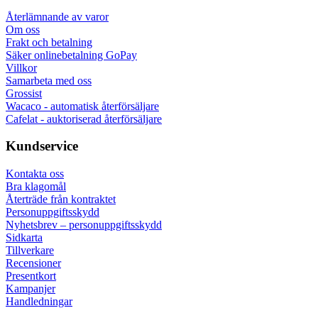
Återlämnande av varor
Om oss
Frakt och betalning
Säker onlinebetalning GoPay
Villkor
Samarbeta med oss
Grossist
Wacaco - automatisk återförsäljare
Cafelat - auktoriserad återförsäljare
Kundservice
Kontakta oss
Bra klagomål
Återträde från kontraktet
Personuppgiftsskydd
Nyhetsbrev – personuppgiftsskydd
Sidkarta
Tillverkare
Recensioner
Presentkort
Kampanjer
Handledningar