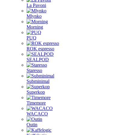
La Pavoni
Mlynko
Morning
PUQ
ROK espresso
SEALPOD
Staresso
Subminimal
Superkop
Timemore
WACACO
Outin