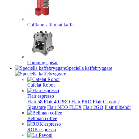
Cafflano - filtrerat kaffe
Camping spisar
Speciella kaffebryggare
Cafelat Robot
Flair espresso
Flair 58
Flair 49 PRO
Flair PRO
Flair Classic /
Signature
Flair NEO FLEX
Flair 2GO
Flair tillbehör
Bellman coffee
ROK espresso