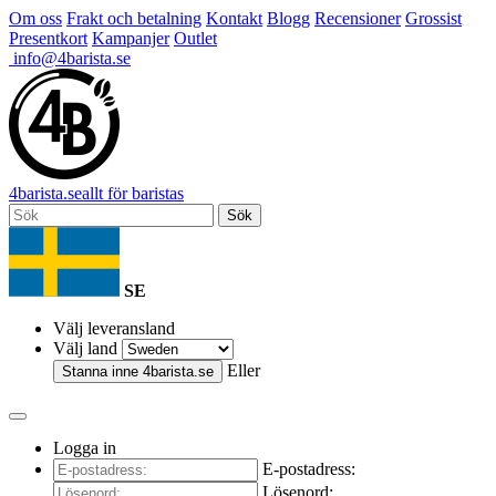
Om oss
Frakt och betalning
Kontakt
Blogg
Recensioner
Grossist
Presentkort
Kampanjer
Outlet
info@4barista.se
4
barista
.se
allt för baristas
Sök
SE
Välj leveransland
Välj land
Eller
Stanna inne
4barista.se
Logga in
E-postadress:
Lösenord: