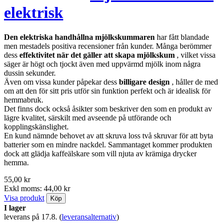
elektrisk
Den elektriska handhållna mjölkskummaren
har fått blandade
men mestadels positiva recensioner från kunder. Många berömmer
dess
effektivitet när det gäller att skapa mjölkskum
, vilket vissa
säger är högt och tjockt även med uppvärmd mjölk inom några
dussin sekunder.
Även om vissa kunder påpekar dess
billigare design
, håller de med
om att den för sitt pris utför sin funktion perfekt och är idealisk för
hemmabruk.
Det finns dock också åsikter som beskriver den som en produkt av
lägre kvalitet, särskilt med avseende på utförande och
kopplingskänslighet.
En kund nämnde behovet av att skruva loss två skruvar för att byta
batterier som en mindre nackdel. Sammantaget kommer produkten
dock att glädja kaffeälskare som vill njuta av krämiga drycker
hemma.
55,00 kr
Exkl moms: 44,00 kr
Visa produkt
Köp
I lager
leverans på 17.8.
(
leveransalternativ
)