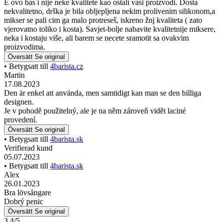
E ovo bas i nije neke kvalitete kao ostali vasi proizvodi. Dosta
nekvalitetno, drška je bila obljepljena nekim prolivenim silikonom,a
mikser se pali cim ga malo protreseš, iskreno žnj kvaliteta ( zato
vjerovatno toliko i kosta). Savjet-bolje nabavite kvalitetnije miksere,
neka i kostaju više, ali barem se necete sramotit sa ovakvim
proizvodima.
Översätt
Se original
• Betygsatt till
4barista.cz
Martin
17.08.2023
Den är enkel att använda, men samtidigt kan man se den billiga
designen.
Je v pohodě použitelný, ale je na něm zároveň vidět laciné
provedení.
Översätt
Se original
• Betygsatt till
4barista.sk
Verifierad kund
05.07.2023
• Betygsatt till
4barista.sk
Alex
26.01.2023
Bra lövsångare
Dobrý penic
Översätt
Se original
3.4/5