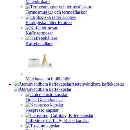
Vattenkokare
Termosmuggar och termosflaskor
Ekologiska rätter Ecotree
Kaffe termosar
Kaffebehållare
Matcha-set och tillbehör
Återanvändbara kaffekapslar
Dolce Gusto kapslar
Nespresso kapslar
Cafissimo, Caffitaly, K-fee kapslar