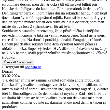
en billigare design, men den är också till ett mycket billigt pris.
Kanske den billigaste du kan köpa. För hemmabruk är den perfekt.
Den fungerar perfekt. Inom några dussin sekunder har du 4 cm högt
tjockt skum även från uppvärmd mjölk. Fantastiskt resultat. Jag ger
den en stjärna mindre för att den drivs av 2 AA-batterier, som man
måste skruva loss 2 stjärnskruvar för att byta.
Souhlasím s ostatními recenzenty, že je pěnič mléka lacinějšího
provedení, nicméně je také za velmi lacinou cenu. Snad nejlevnější,
co se dá koupit. Na domácí použití je ideální. Funguje perfektně.
Během pár desítek sekund máte 4cm vysokou hustou pěnu i z
ohřátého mléka. Super výsledek. Hvězdičku dolů dávám za to, že je
na 2 AA baterie, kvůli jejichž výměně musíte vyšroubovat 2 křížové
šroubky.
Översätt
Se original
• Betygsatt till
4barista.hr
Drazen
03.02.2024
Tja, det här är inte av samma kvalitet som dina andra produkter.
Ganska dålig kvalitet, handtaget var täckt av lite spilld silikon, och
mixern slås på så fort du skakar den lite, uppriktigt sagt dålig kvalitet
(det är förmodligen därför den kostar så mycket). Råd - det är bättre
att skaffa blandare av bättre kvalitet, även om de kostar mer, men
åtminstone kommer du inte att skämma ut dig med den här typen av
produkter.