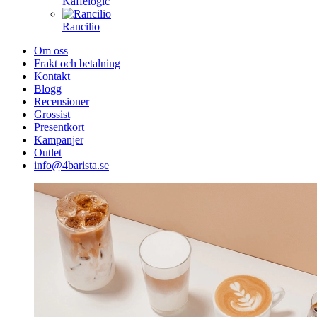
Kaffelogic
Rancilio
Om oss
Frakt och betalning
Kontakt
Blogg
Recensioner
Grossist
Presentkort
Kampanjer
Outlet
info@4barista.se