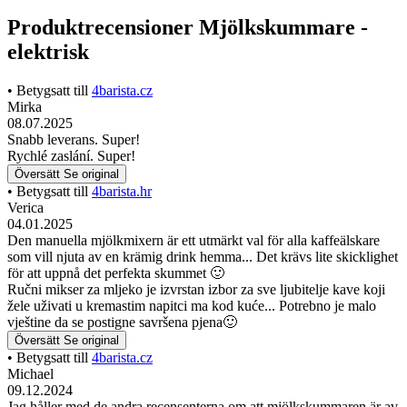
Produktrecensioner Mjölkskummare -
elektrisk
• Betygsatt till
4barista.cz
Mirka
08.07.2025
Snabb leverans. Super!
Rychlé zaslání. Super!
Översätt
Se original
• Betygsatt till
4barista.hr
Verica
04.01.2025
Den manuella mjölkmixern är ett utmärkt val för alla kaffeälskare
som vill njuta av en krämig drink hemma... Det krävs lite skicklighet
för att uppnå det perfekta skummet 🙂
Ručni mikser za mljeko je izvrstan izbor za sve ljubitelje kave koji
žele uživati u kremastim napitci ma kod kuće... Potrebno je malo
vještine da se postigne savršena pjena🙂
Översätt
Se original
• Betygsatt till
4barista.cz
Michael
09.12.2024
Jag håller med de andra recensenterna om att mjölkskummaren är av