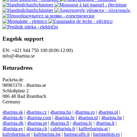
Engelsk support
EN: +421 944 750 100 (8:00-12:00)
info@4barista.se
Returadress
Packeta.de
98983370 - 4barista.se
Schloßplatz 2
086 48 Bad Brambach
Germany
4barista.sk
|
4barista.cz
|
4barista.hu
|
4barista.ro
|
4barista.pl
|
4barista.de
|
4barista.com
|
4barista.hr
|
4barista.nl
|
4barista.be
|
4barista.dk
|
4barista.pt
|
4barista.fi
|
4barista.lv
|
4barista.lt
|
4barista.ee
|
4barista.ch
|
cafebarista.fr
|
kaffeebarista.at
|
kafesbarista.gr
|
kafebarista.bg
|
baristacaffe.it
|
baristashop.es
|