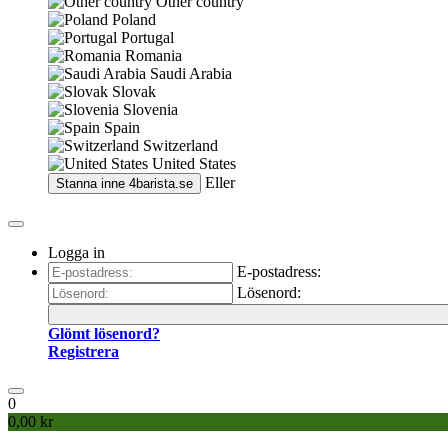
Other country
Poland
Portugal
Romania
Saudi Arabia
Slovak
Slovenia
Spain
Switzerland
United States
Eller
Stanna inne
4barista.se
Logga in
E-postadress:
Lösenord:
Glömt lösenord?
Registrera
0
0,00 kr