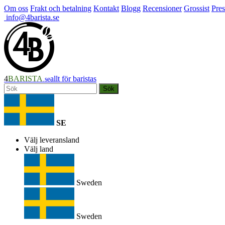
Om oss
Frakt och betalning
Kontakt
Blogg
Recensioner
Grossist
Pres
info@4barista.se
4
BARISTA
allt för baristas
.se
Sök
SE
Välj leveransland
Välj land
Sweden
Sweden