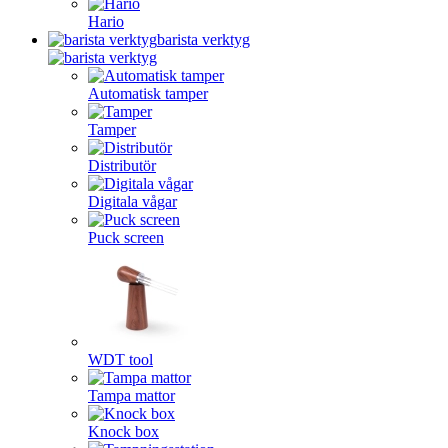
Hario
barista verktyg
Automatisk tamper
Tamper
Distributör
Digitala vågar
Puck screen
WDT tool
Tampa mattor
Knock box