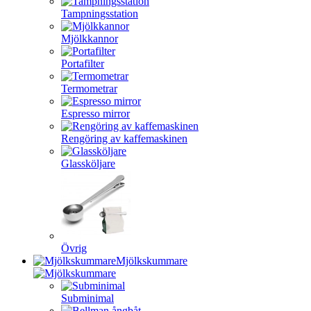
Tampningsstation
Mjölkkannor
Portafilter
Termometrar
Espresso mirror
Rengöring av kaffemaskinen
Glassköljare
Övrig
Mjölkskummare
Subminimal