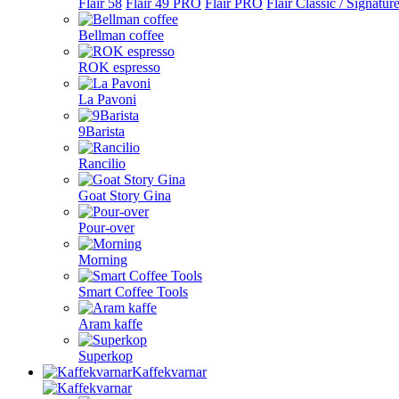
Flair 58
Flair 49 PRO
Flair PRO
Flair Classic / Signatur
Bellman coffee
ROK espresso
La Pavoni
9Barista
Rancilio
Goat Story Gina
Pour-over
Morning
Smart Coffee Tools
Aram kaffe
Superkop
Kaffekvarnar