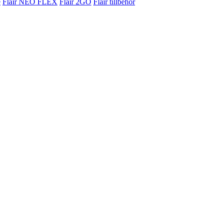
e
Flair NEO FLEX
Flair 2GO
Flair tillbehör