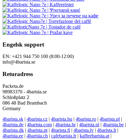
Engelsk support
EN: +421 944 750 100 (8:00-12:00)
info@4barista.se
Returadress
Packeta.de
98983370 - 4barista.se
Schloßplatz 2
086 48 Bad Brambach
Germany
4barista.sk
|
4barista.cz
|
4barista.hu
|
4barista.ro
|
4barista.pl
|
4barista.de
|
4barista.com
|
4barista.hr
|
4barista.nl
|
4barista.be
|
4barista.dk
|
4barista.pt
|
4barista.fi
|
4barista.lv
|
4barista.lt
|
4barista.ee
|
4barista.ch
|
cafebarista.fr
|
kaffeebarista.at
|