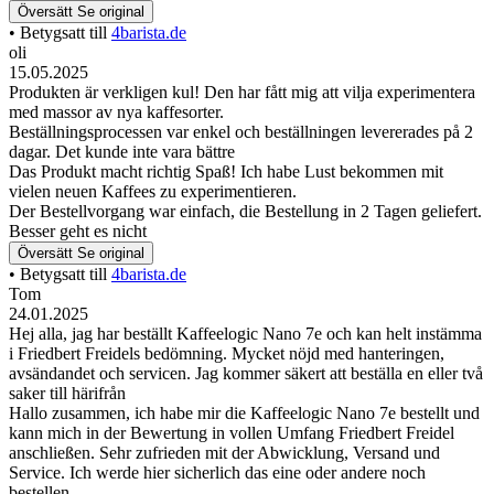
Översätt
Se original
• Betygsatt till
4barista.de
oli
15.05.2025
Produkten är verkligen kul! Den har fått mig att vilja experimentera
med massor av nya kaffesorter.
Beställningsprocessen var enkel och beställningen levererades på 2
dagar. Det kunde inte vara bättre
Das Produkt macht richtig Spaß! Ich habe Lust bekommen mit
vielen neuen Kaffees zu experimentieren.
Der Bestellvorgang war einfach, die Bestellung in 2 Tagen geliefert.
Besser geht es nicht
Översätt
Se original
• Betygsatt till
4barista.de
Tom
24.01.2025
Hej alla, jag har beställt Kaffeelogic Nano 7e och kan helt instämma
i Friedbert Freidels bedömning. Mycket nöjd med hanteringen,
avsändandet och servicen. Jag kommer säkert att beställa en eller två
saker till härifrån
Hallo zusammen, ich habe mir die Kaffeelogic Nano 7e bestellt und
kann mich in der Bewertung in vollen Umfang Friedbert Freidel
anschließen. Sehr zufrieden mit der Abwicklung, Versand und
Service. Ich werde hier sicherlich das eine oder andere noch
bestellen