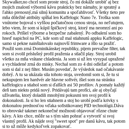
Skywalker,no chcel som proste stroj, čo mi dokáže urobiť aj bez
mojich znalostí výbornú kávu prakticky bez námahy, je spratný a
ľahko prenosný,má silnú komunitu a spoľahlivosť. Všetky tieto pre
mňa dôležité atribúty spĺňal len Kaffelogic Nano 7e. Troška som
vnútorne bojoval s vyššou počiatočnou cenou stroja, no neľutujem,
lebo viem, že som si kúpil špičkový stroj, ktorý ma neomrzí ani po
rokoch. Prišiel výborne a bezpečne zabalený. Po odbalení som ho
hneď napichol na PC, kde som už mal stiahnutú appku Kaffelogic,
samo si pekne nainštalovalo najnovší frimware a išlo sa pražiť.
Použil som zrná Dominikánskej republiky, pijem prevažne filter, tak
som si zvolil príslušný profil praženia a stlačil play. Stroj urobil
všetko za mňa vrátane chladenia. Ja som si už len vysypal upražené
a vychladené zrná do misky. Nechal som zo 4 dni odležať a potom
som si dal z nej filter. Musím povedať, že výsledok nad očakávanie
dobrý. A tu sa ukázala sila tohoto stoja, uvedomil som si, že tu si
nekupujem len hardvér ale hlavne softvér, išiel som na stránku
kaffelogicu a stiahol som si ďalších asi 50 profilov. A pomaly každý
deň tam niekto pridá nový. Pridávajú tam profíci, ale aj obyčají
užívatelia, ktorý doladili mnohými pokusmi ten svoj profil k
dokonalosti. Ja si ho len stiahnem a stoj ho urobí podľa krivky s
dokonalou prednosťou vďaka sofistikovanej PID technológii.Dáva
to obrovské takmer nekonečné možnosti objavovať rôzne chute
kávy. A kto chce, môže sa s tým sám pohrať a vytvoriť si svoj
vlastný profil. Ak nájde svoj "sweet spot" pre danú kávu, tak potom
si to už môže kedykoľvek zopakovať.