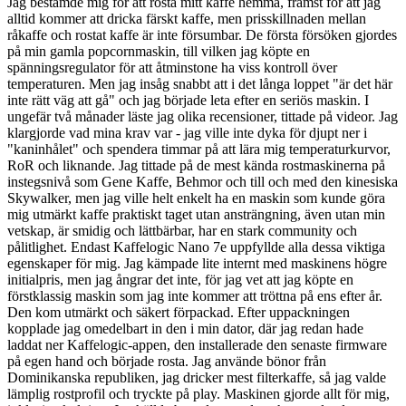
Jag bestämde mig för att rosta mitt kaffe hemma, främst för att jag
alltid kommer att dricka färskt kaffe, men prisskillnaden mellan
råkaffe och rostat kaffe är inte försumbar. De första försöken gjordes
på min gamla popcornmaskin, till vilken jag köpte en
spänningsregulator för att åtminstone ha viss kontroll över
temperaturen. Men jag insåg snabbt att i det långa loppet "är det här
inte rätt väg att gå" och jag började leta efter en seriös maskin. I
ungefär två månader läste jag olika recensioner, tittade på videor. Jag
klargjorde vad mina krav var - jag ville inte dyka för djupt ner i
"kaninhålet" och spendera timmar på att lära mig temperaturkurvor,
RoR och liknande. Jag tittade på de mest kända rostmaskinerna på
instegsnivå som Gene Kaffe, Behmor och till och med den kinesiska
Skywalker, men jag ville helt enkelt ha en maskin som kunde göra
mig utmärkt kaffe praktiskt taget utan ansträngning, även utan min
vetskap, är smidig och lättbärbar, har en stark community och
pålitlighet. Endast Kaffelogic Nano 7e uppfyllde alla dessa viktiga
egenskaper för mig. Jag kämpade lite internt med maskinens högre
initialpris, men jag ångrar det inte, för jag vet att jag köpte en
förstklassig maskin som jag inte kommer att tröttna på ens efter år.
Den kom utmärkt och säkert förpackad. Efter uppackningen
kopplade jag omedelbart in den i min dator, där jag redan hade
laddat ner Kaffelogic-appen, den installerade den senaste firmware
på egen hand och började rosta. Jag använde bönor från
Dominikanska republiken, jag dricker mest filterkaffe, så jag valde
lämplig rostprofil och tryckte på play. Maskinen gjorde allt för mig,