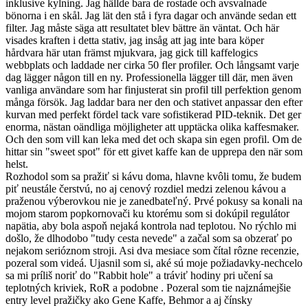
inklusive kylning. Jag hällde bara de rostade och avsvalnade
bönorna i en skål. Jag lät den stå i fyra dagar och använde sedan ett
filter. Jag måste säga att resultatet blev bättre än väntat. Och här
visades kraften i detta stativ, jag insåg att jag inte bara köper
hårdvara här utan främst mjukvara, jag gick till kaffelogics
webbplats och laddade ner cirka 50 fler profiler. Och långsamt varje
dag lägger någon till en ny. Professionella lägger till där, men även
vanliga användare som har finjusterat sin profil till perfektion genom
många försök. Jag laddar bara ner den och stativet anpassar den efter
kurvan med perfekt fördel tack vare sofistikerad PID-teknik. Det ger
enorma, nästan oändliga möjligheter att upptäcka olika kaffesmaker.
Och den som vill kan leka med det och skapa sin egen profil. Om de
hittar sin "sweet spot" för ett givet kaffe kan de upprepa den när som
helst.
Rozhodol som sa pražiť si kávu doma, hlavne kvôli tomu, že budem
piť neustále čerstvú, no aj cenový rozdiel medzi zelenou kávou a
praženou výberovkou nie je zanedbateľný. Prvé pokusy sa konali na
mojom starom popkornovači ku ktorému som si dokúpil regulátor
napätia, aby bola aspoň nejaká kontrola nad teplotou. No rýchlo mi
došlo, že dlhodobo "tudy cesta nevede" a začal som sa obzerať po
nejakom serióznom stroji. Asi dva mesiace som čítal rôzne recenzie,
pozeral som videá. Ujasnil som si, aké sú moje požiadavky-nechcelo
sa mi príliš noriť do "Rabbit hole" a tráviť hodiny pri učení sa
teplotných kriviek, RoR a podobne . Pozeral som tie najznámejšie
entry level pražičky ako Gene Kaffe, Behmor a aj čínsky