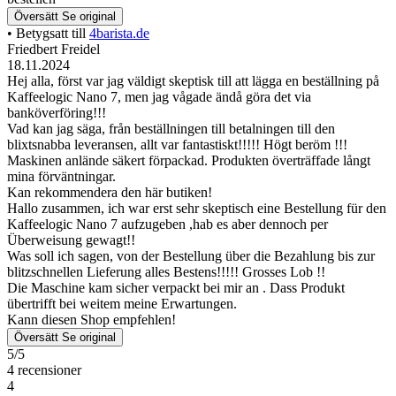
Översätt
Se original
• Betygsatt till
4barista.de
Friedbert Freidel
18.11.2024
Hej alla, först var jag väldigt skeptisk till att lägga en beställning på
Kaffeelogic Nano 7, men jag vågade ändå göra det via
banköverföring!!!
Vad kan jag säga, från beställningen till betalningen till den
blixtsnabba leveransen, allt var fantastiskt!!!!! Högt beröm !!!
Maskinen anlände säkert förpackad. Produkten överträffade långt
mina förväntningar.
Kan rekommendera den här butiken!
Hallo zusammen, ich war erst sehr skeptisch eine Bestellung für den
Kaffeelogic Nano 7 aufzugeben ,hab es aber dennoch per
Überweisung gewagt!!
Was soll ich sagen, von der Bestellung über die Bezahlung bis zur
blitzschnellen Lieferung alles Bestens!!!!! Grosses Lob !!
Die Maschine kam sicher verpackt bei mir an . Dass Produkt
übertrifft bei weitem meine Erwartungen.
Kann diesen Shop empfehlen!
Översätt
Se original
5/5
4 recensioner
4