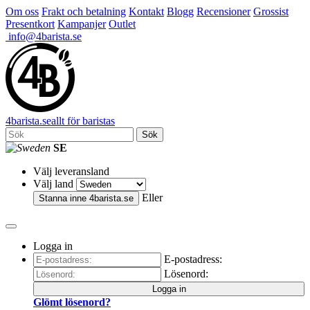
Om oss
Frakt och betalning
Kontakt
Blogg
Recensioner
Grossist
Presentkort
Kampanjer
Outlet
info@4barista.se
4
barista
.se
allt för baristas
Sök
SE
Välj leveransland
Välj land
Eller
Stanna inne
4barista.se
Logga in
E-postadress:
Lösenord:
Logga in
Glömt lösenord?