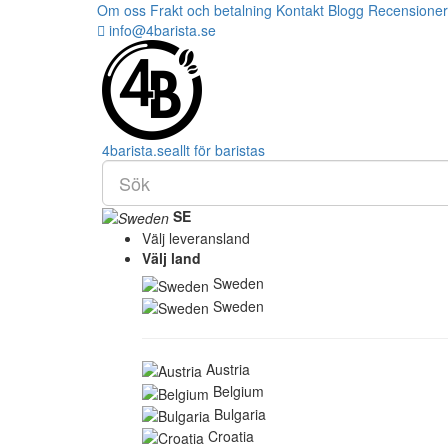
Om oss
Frakt och betalning
Kontakt
Blogg
Recensioner
info@4barista.se
4
barista
.se
allt för baristas
SE
Välj leveransland
Välj land
Sweden
Sweden
Austria
Belgium
Bulgaria
Croatia