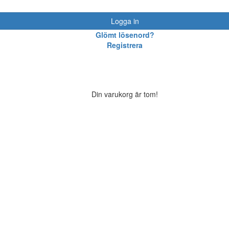
Logga in
Glömt lösenord?
Registrera
Din varukorg är tom!