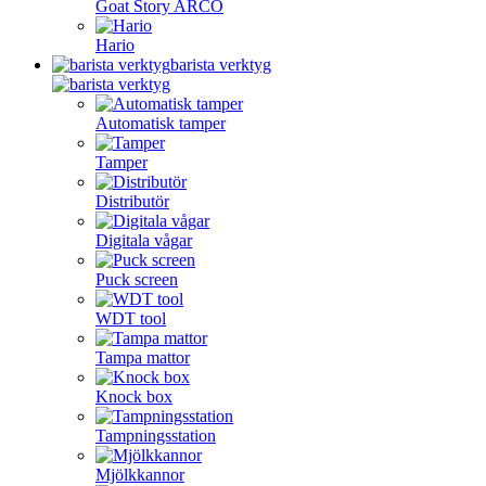
Goat Story ARCO
Hario
barista verktyg
Automatisk tamper
Tamper
Distributör
Digitala vågar
Puck screen
WDT tool
Tampa mattor
Knock box
Tampningsstation
Mjölkkannor