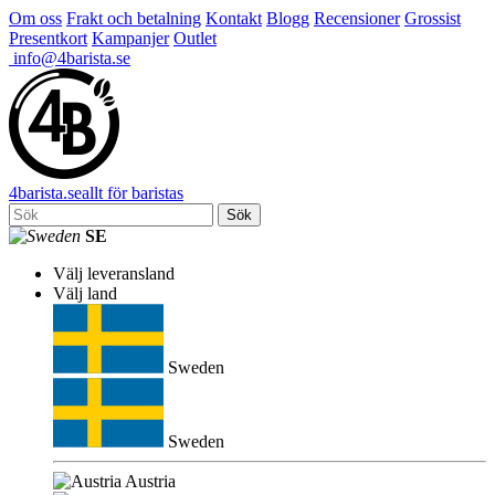
Om oss
Frakt och betalning
Kontakt
Blogg
Recensioner
Grossist
Presentkort
Kampanjer
Outlet
info@4barista.se
4
barista
.se
allt för baristas
Sök
SE
Välj leveransland
Välj land
Sweden
Sweden
Austria