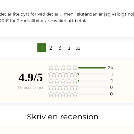
t är lite dyrt för vad det är ... men i slutändan är jag väldigt
0 € för 2 metallbitar är mycket att betala.
1
2
3
24
4.9/5
1
1
0
26 recensioner
0
Skriv en recension