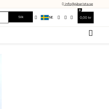
info@4barista.se
0
Sök
0,00 kr
SE