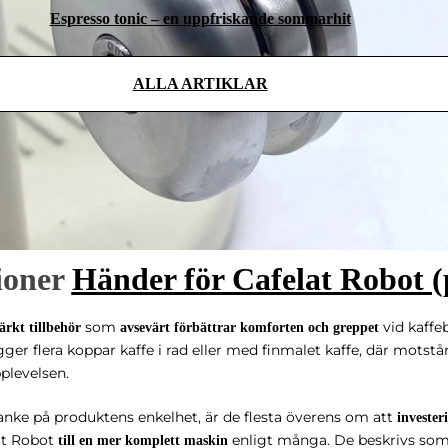
Espresso tonic – en uppfriskande sommarhit
ALLA ARTIKLAR
ioner
Händer för Cafelat Robot (
som
vid kaffe
ärkt tillbehör
avsevärt förbättrar komforten och greppet
ger flera koppar kaffe i rad eller med finmalet kaffe, där motstå
plevelsen.
anke på produktens enkelhet, är de flesta överens om att
invester
at Robot
enligt många. De beskrivs som m
till en mer komplett maskin