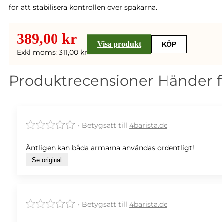
för att stabilisera kontrollen över spakarna.
389,00 kr
Visa produkt
KÖP
Exkl moms: 311,00 kr
Produktrecensioner Händer fö
• Betygsatt till
4barista.de
Äntligen kan båda armarna användas ordentligt!
Se original
• Betygsatt till
4barista.de