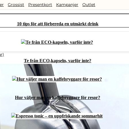
er
Grossist
Presentkort
Kampanjer
Outlet
10 tips för att förbereda en utmärkt drink
r)
Te från ECO-kapseln, varför inte?
Hur väljer man en kaffebryggare för resor?