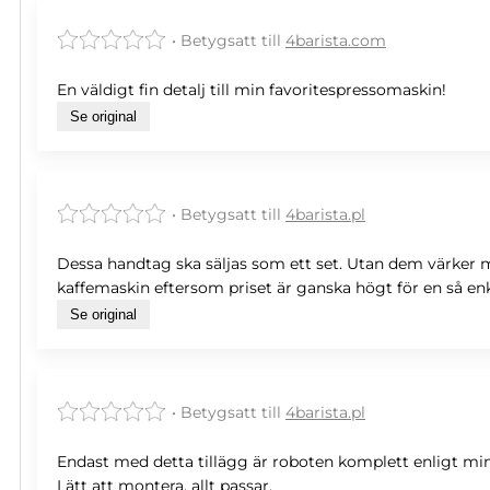
• Betygsatt till
4barista.com
En väldigt fin detalj till min favoritespressomaskin!
Se original
• Betygsatt till
4barista.pl
Dessa handtag ska säljas som ett set. Utan dem värker mi
kaffemaskin eftersom priset är ganska högt för en så enke
Se original
• Betygsatt till
4barista.pl
Endast med detta tillägg är roboten komplett enligt mi
Lätt att montera, allt passar.