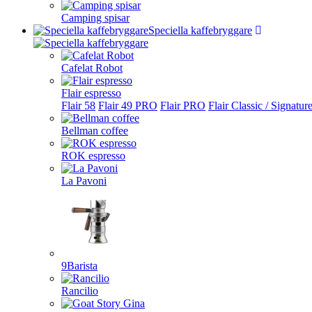
Camping spisar
Speciella kaffebryggare
Cafelat Robot
Flair espresso
Flair 58
Flair 49 PRO
Flair PRO
Flair Classic / Signatur
Bellman coffee
ROK espresso
La Pavoni
9Barista
Rancilio