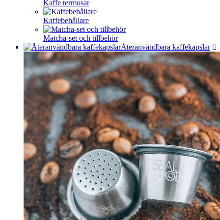
Kaffe termosar
Kaffebehållare
Matcha-set och tillbehör
Återanvändbara kaffekapslar