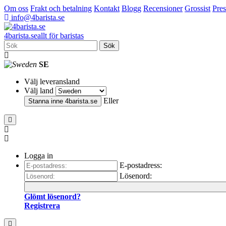
Om oss
Frakt och betalning
Kontakt
Blogg
Recensioner
Grossist
Pres
info@4barista.se
4
barista
.se
allt för baristas
Sök
SE
Välj leveransland
Välj land
Eller
Stanna inne
4barista.se
Logga in
E-postadress:
Lösenord:
Glömt lösenord?
Registrera