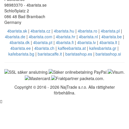
98983370 - 4barista.se
Schloßplatz 2
086 48 Bad Brambach
Germany
4barista.sk
|
4barista.cz
|
4barista.hu
|
4barista.ro
|
4barista.pl
|
4barista.de
|
4barista.com
|
4barista.hr
|
4barista.nl
|
4barista.be
|
4barista.dk
|
4barista.pt
|
4barista.fi
|
4barista.lv
|
4barista.lt
|
4barista.ee
|
4barista.ch
|
kaffeebarista.at
|
kafesbarista.gr
|
kafebarista.bg
|
baristacaffe.it
|
baristashop.es
|
baristashop.si
Copyright © 2016 - 2026 NajTrade s.r.o. Alla rättigheter
förbehållna.