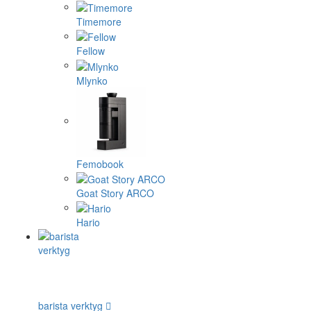
Timemore
Fellow
Mlynko
Femobook
Goat Story ARCO
Hario
barista verktyg