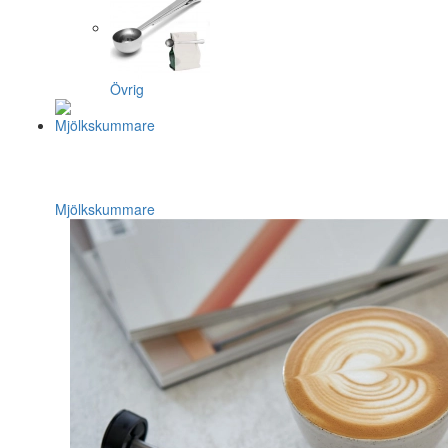
Övrig
Mjölkskummare