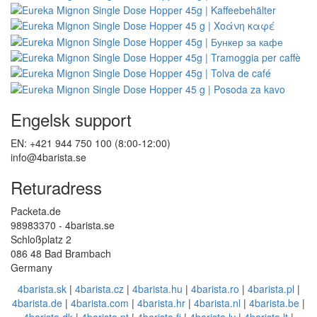
Engelsk support
EN: +421 944 750 100 (8:00-12:00)
info@4barista.se
Returadress
Packeta.de
98983370 - 4barista.se
Schloßplatz 2
086 48 Bad Brambach
Germany
4barista.sk
|
4barista.cz
|
4barista.hu
|
4barista.ro
|
4barista.pl
|
4barista.de
|
4barista.com
|
4barista.hr
|
4barista.nl
|
4barista.be
|
4barista.dk
|
4barista.pt
|
4barista.fi
|
4barista.lv
|
4barista.lt
|