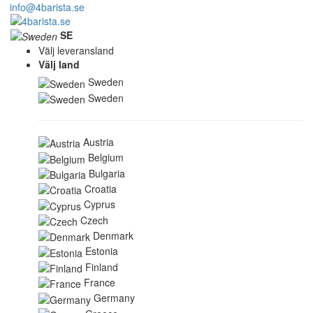
info@4barista.se
SE
Välj leveransland
Välj land
Sweden
Sweden
Austria
Belgium
Bulgaria
Croatia
Cyprus
Czech
Denmark
Estonia
Finland
France
Germany