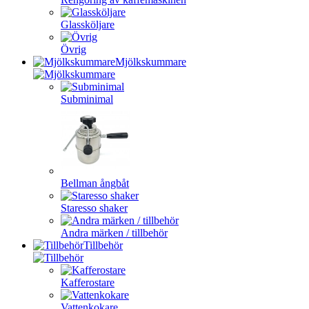
Glassköljare
Övrig
Mjölkskummare
Subminimal
Bellman ångbåt
Staresso shaker
Andra märken / tillbehör
Tillbehör
Kafferostare
Vattenkokare