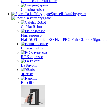
Cafflano - filtrerat kaffe
Camping spisar
Speciella kaffebryggare
Cafelat Robot
Flair espresso
Flair 58
Flair 49 PRO
Flair PRO
Flair Classic / Signatur
Bellman coffee
ROK espresso
La Pavoni
9Barista
Rancilio