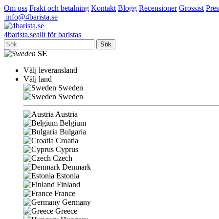
Om oss
Frakt och betalning
Kontakt
Blogg
Recensioner
Grossist
Pres
info@4barista.se
4
barista
.se
allt för baristas
Sök
SE
Välj leveransland
Välj land
Sweden
Sweden
Austria
Belgium
Bulgaria
Croatia
Cyprus
Czech
Denmark
Estonia
Finland
France
Germany
Greece