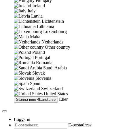
Hungary
Ireland
Italy
Latvia
Lichtenstein
Lithuania
Luxembourg
Malta
Netherlands
Other country
Poland
Portugal
Romania
Saudi Arabia
Slovak
Slovenia
Spain
Switzerland
United States
Eller
Stanna inne
4barista.se
Logga in
E-postadress: