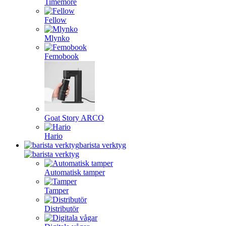
Timemore
Fellow
Mlynko
Femobook
Goat Story ARCO
Hario
barista verktyg
Automatisk tamper
Tamper
Distributör