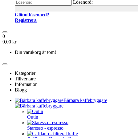
Lösenord:
Glömt lösenord?
Registrera
0
0,00 kr
Din varukorg är tom!
Kategorier
Tillverkare
Information
Blogg
Bärbara kaffebryggare
Outin
Staresso - espresso