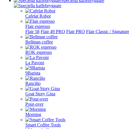
Speciella kaffebryggare
Cafelat Robot
Flair espresso
Flair 58
Flair 49 PRO
Flair PRO
Flair Classic / Signatur
Bellman coffee
ROK espresso
La Pavoni
9Barista
Rancilio
Goat Story Gina
Pour-over
Morning
Smart Coffee Tools