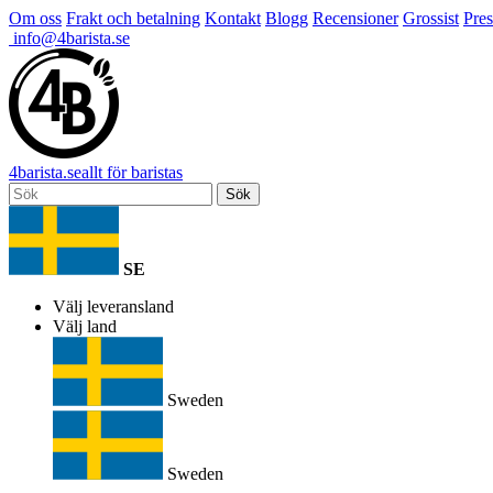
Om oss
Frakt och betalning
Kontakt
Blogg
Recensioner
Grossist
Pres
info@4barista.se
4
barista
.se
allt för baristas
Sök
SE
Välj leveransland
Välj land
Sweden
Sweden