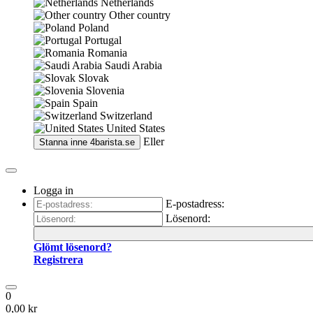
Netherlands
Other country
Poland
Portugal
Romania
Saudi Arabia
Slovak
Slovenia
Spain
Switzerland
United States
Eller
Stanna inne
4barista.se
Logga in
E-postadress:
Lösenord:
Glömt lösenord?
Registrera
0
0,00 kr