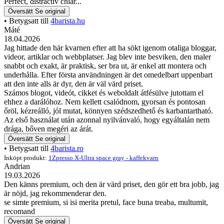
Perfect, distractiv chiar...
Översätt
Se original
• Betygsatt till
4barista.hu
Máté
18.04.2026
Jag hittade den här kvarnen efter att ha sökt igenom otaliga bloggar,
videor, artiklar och webbplatser. Jag blev inte besviken, den maler
snabbt och exakt, är praktisk, ser bra ut, är enkel att montera och
underhålla. Efter första användningen är det omedelbart uppenbart
att den inte alls är dyr, den är väl värd priset.
Számos blogot, videót, cikket és weboldalt átfésülve jutottam el
ehhez a darálóhoz. Nem kellett csalódnom, gyorsan és pontosan
őröl, kézreálló, jól mutat, könnyen szédszedhető és karbantartható.
Az első használat után azonnal nyilvánvaló, hogy egyáltalán nem
drága, bőven megéri az árát.
Översätt
Se original
• Betygsatt till
4barista.ro
Inköpt produkt:
1Zpresso X-Ultra space gray - kaffekvarn
Andrian
19.03.2026
Den känns premium, och den är värd priset, den gör ett bra jobb, jag
är nöjd, jag rekommenderar den.
se simte premium, si isi merita pretul, face buna treaba, multumit,
recomand
Översätt
Se original