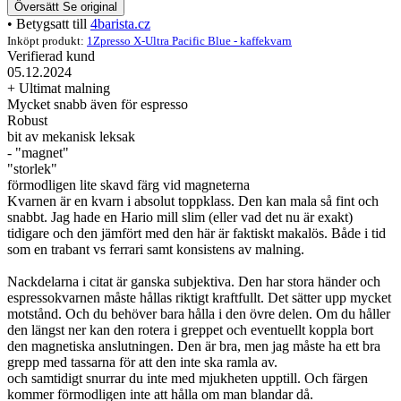
Översätt
Se original
• Betygsatt till
4barista.cz
Inköpt produkt:
1Zpresso X-Ultra Pacific Blue - kaffekvarn
Verifierad kund
05.12.2024
+ Ultimat malning
Mycket snabb även för espresso
Robust
bit av mekanisk leksak
- "magnet"
"storlek"
förmodligen lite skavd färg vid magneterna
Kvarnen är en kvarn i absolut toppklass. Den kan mala så fint och
snabbt. Jag hade en Hario mill slim (eller vad det nu är exakt)
tidigare och den jämfört med den här är faktiskt makalös. Både i tid
som en trabant vs ferrari samt konsistens av malning.
Nackdelarna i citat är ganska subjektiva. Den har stora händer och
espressokvarnen måste hållas riktigt kraftfullt. Det sätter upp mycket
motstånd. Och du behöver bara hålla i den övre delen. Om du håller
den längst ner kan den rotera i greppet och eventuellt koppla bort
den magnetiska anslutningen. Den är bra, men jag måste ha ett bra
grepp med tassarna för att den inte ska ramla av.
och samtidigt snurrar du inte med mjukheten upptill. Och färgen
kommer förmodligen inte att hålla om man blandar då.