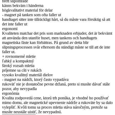
brett slipområde
känns bekväm i händerna
högkvalitativt material för delar
- magnet på tanken som ofta faller ut
handtaget sitter inte tillräckligt hårt, så du måste vara försiktig så att
det inte faller ut
ergonomi
Kvaliteten matchar det pris som marknaden erbjuder, det är bekvämt
att använda den utanför huset, men tankens och handtagets
magnetiska fäste kan förbättras. På grund av detta blir
slipningsprocessen svår eftersom du ständigt måste se till att de inte
faller ut.
+ rovnomerné mletie
ľahký a kompaktný
široký rozsah mletia
príjemne sa cíti v rukách
vysoko kvalitný materiál dielov
- magnet na nádrži, ktorý často vypadáva
rukoväť nie je dostatočne pevne držaná, preto si musíte dávať stále
pozor, aby nevypadla
ergonómia
Kvalita zodpovedá cene, ktorú trh ponúka, je vhodné ho používať
mimo domu, ale magnetické upevnenie nádrže a rukoväte by sa dalo
vylepšiť. Kvôli tomu sa proces mletia stáva náročným, pretože sa
musíte neustále uistiť, že nevypadnú.