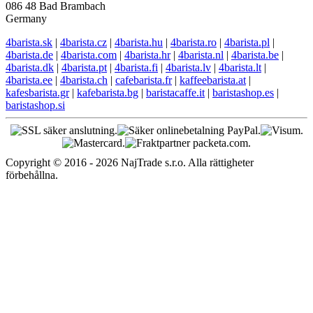
086 48 Bad Brambach
Germany
4barista.sk
|
4barista.cz
|
4barista.hu
|
4barista.ro
|
4barista.pl
|
4barista.de
|
4barista.com
|
4barista.hr
|
4barista.nl
|
4barista.be
|
4barista.dk
|
4barista.pt
|
4barista.fi
|
4barista.lv
|
4barista.lt
|
4barista.ee
|
4barista.ch
|
cafebarista.fr
|
kaffeebarista.at
|
kafesbarista.gr
|
kafebarista.bg
|
baristacaffe.it
|
baristashop.es
|
baristashop.si
Copyright © 2016 - 2026 NajTrade s.r.o. Alla rättigheter
förbehållna.