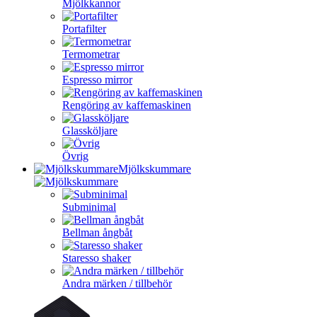
Mjölkkannor
Portafilter
Termometrar
Espresso mirror
Rengöring av kaffemaskinen
Glassköljare
Övrig
Mjölkskummare
Subminimal
Bellman ångbåt
Staresso shaker
Andra märken / tillbehör