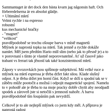
Sammantaget är det dock den bästa kvarn jag någonsin haft. Och
förberedelserna är en absolut glädje.
+ Ultimátní mletí
Velmi rychle i na espresso
robustní
kus mechanické hračky
- "magnet"
"velikost"
pravděpodobně se trochu ošoupe barva v místě magnetů
Mlýnek je naprostá topka na mletí. Tak jemně a rychle dokáže
namlet. Měl jsem předtím Hario mill slim (nebo jak to přesně je) a to
v porovnaní s tímto je vlastně neporovnatelné. Ať už časově jako
trabant vs ferrari tak jěností tak také konzistentností mletí.
Zápory v uvozovkách jsou spíšmoje subjektivní. Má velké ruce a
mlýnek na mletí espressa je třeba držet fakt silou. Klade slušný
odpor. A je třeba držet jen horní část. Když se drží u spodní tak se v
záběru může pootočit a možná i odpojit magnetické spojení. Namelu
to v pohodě ale je třeba to na moje pracky dobře chytit aby neodpadl
spodek a zároveň jste si netočili s jemností nahoře. A barva
pravděpodobně tím šoupáním pak nevydrží.
Celkově je to ale nejlepší mlýnek co jsem kdy měl. A příprava je
naprostá radost