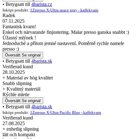
• Betygsatt till
4barista.cz
Inköpt produkt:
1Zpresso X-Ultra space gray - kaffekvarn
Radek
07.11.2025
Fantastisk kvarn!
Enkel och närvarande finjustering. Malar presso ganska snabbt :)
Úžasný mlýnek !
Jednoduché a přítom jemné nastavení. Poměrně rychle namele
presso :)
Översätt
Se original
• Betygsatt till
4barista.sk
Verifierad kund
28.10.2025
+ Material av hög kvalitet
Snabb slipning
+ Kvalitný materiál
Rýchle mletie
Översätt
Se original
• Betygsatt till
4barista.sk
Inköpt produkt:
1Zpresso X-Ultra Pacific Blue - kaffekvarn
Verifierad kund
27.08.2025
+ enhetlig slipning
lätt och kompakt