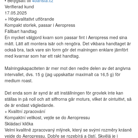
• Betygsatt till
4barista.cz
Verifierad kund
17.05.2025
+ Högkvalitativt utförande
Kompakt storlek, passar i Aeropress
Fällbart handtag
En mycket välgjord kvarn som passar fint i Aeropress med sina
mått. Lätt att montera isär och rengöra. Det vikbara handtaget är
också bra, tack vare sin form gör det malningen enklare jämfört
med kvarnar som har ett rakt handtag.
Malningskapaciteten är mer mot den nedre delen av det angivna
intervallet, dvs. 15 g (jag uppskattar maximalt ca 16,5 g) för
medium roast.
Det enda som är synd är att inställningen för grovlek inte kan
ställas in på noll och att siffrorna går moturs, vilket är ointuitivt, så
de är endast vägledande.
+ Kvalitní zpracování
Kompaktní velikost, vejde se do Aeropressu
Skládací klička
Velmi kvalitně zpracovaný mlýnek, který se svými rozměry krásně
vejde do Aeropressu. Dobře se rozebírá a čistí. Skvělá je i