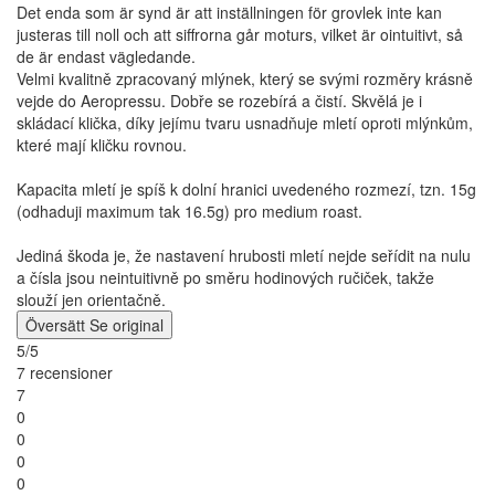
Det enda som är synd är att inställningen för grovlek inte kan
justeras till noll och att siffrorna går moturs, vilket är ointuitivt, så
de är endast vägledande.
Velmi kvalitně zpracovaný mlýnek, který se svými rozměry krásně
vejde do Aeropressu. Dobře se rozebírá a čistí. Skvělá je i
skládací klička, díky jejímu tvaru usnadňuje mletí oproti mlýnkům,
které mají kličku rovnou.
Kapacita mletí je spíš k dolní hranici uvedeného rozmezí, tzn. 15g
(odhaduji maximum tak 16.5g) pro medium roast.
Jediná škoda je, že nastavení hrubosti mletí nejde seřídit na nulu
a čísla jsou neintuitivně po směru hodinových ručiček, takže
slouží jen orientačně.
Översätt
Se original
5/5
7 recensioner
7
0
0
0
0