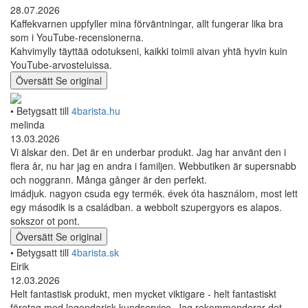
28.07.2026
Kaffekvarnen uppfyller mina förväntningar, allt fungerar lika bra
som i YouTube-recensionerna.
Kahvimylly täyttää odotukseni, kaikki toimii aivan yhtä hyvin kuin
YouTube-arvosteluissa.
Översätt
Se original
• Betygsatt till
4barista.hu
melinda
13.03.2026
Vi älskar den. Det är en underbar produkt. Jag har använt den i
flera år, nu har jag en andra i familjen. Webbutiken är supersnabb
och noggrann. Många gånger är den perfekt.
imádjuk. nagyon csuda egy termék. évek óta használom, most lett
egy második is a családban. a webbolt szupergyors es alapos.
sokszor ot pont.
Översätt
Se original
• Betygsatt till
4barista.sk
Eirik
12.03.2026
Helt fantastisk produkt, men mycket viktigare - helt fantastiskt
företag med legendarisk kundservice. Jag rekommenderar det