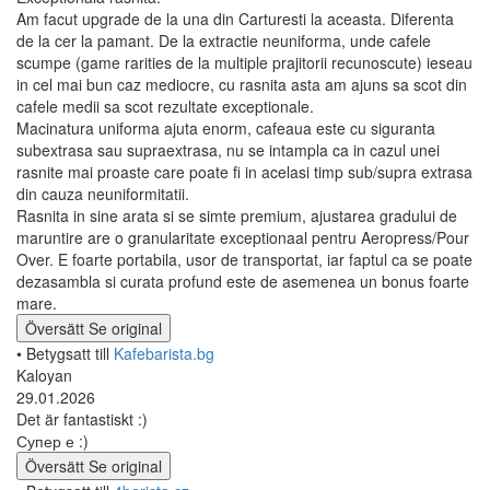
Am facut upgrade de la una din Carturesti la aceasta. Diferenta
de la cer la pamant. De la extractie neuniforma, unde cafele
scumpe (game rarities de la multiple prajitorii recunoscute) ieseau
in cel mai bun caz mediocre, cu rasnita asta am ajuns sa scot din
cafele medii sa scot rezultate exceptionale.
Macinatura uniforma ajuta enorm, cafeaua este cu siguranta
subextrasa sau supraextrasa, nu se intampla ca in cazul unei
rasnite mai proaste care poate fi in acelasi timp sub/supra extrasa
din cauza neuniformitatii.
Rasnita in sine arata si se simte premium, ajustarea gradului de
maruntire are o granularitate exceptionaal pentru Aeropress/Pour
Over. E foarte portabila, usor de transportat, iar faptul ca se poate
dezasambla si curata profund este de asemenea un bonus foarte
mare.
Översätt
Se original
• Betygsatt till
Kafebarista.bg
Kaloyan
29.01.2026
Det är fantastiskt :)
Супер е :)
Översätt
Se original