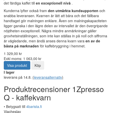
det färdiga kaffet till
en exceptionell nivå
.
Kunderna lyfter också fram
den utmärkta kundsupporten
och
snabba leveransen. Kvarnen är lätt att bära och det fällbara
handtaget gör malningen enklare. Även om malningskapaciteten
ligger ganska i den lägre delen av intervallet är den övergripande
nöjdheten exceptionell. Några mindre anmärkningar gäller
grovhetsinställningen, som inte kan ställas in på noll och siffrorna
är vägledande, men ändå anses denna kvarn vara
en av de
bästa på marknaden
för kaffebryggning i hemmet.
1 329,00 kr
Exkl moms: 1 063,00 kr
Visa produkt
Köp
I lager
leverans på 14.8.
(
leveransalternativ
)
Produktrecensioner 1Zpresso
Q - kaffekvarn
• Betygsatt till
4barista.fi
Viacheslav