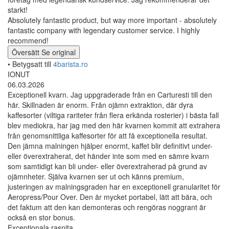
starkt!
Absolutely fantastic product, but way more important - absolutely
fantastic company with legendary customer service. I highly
recommend!
Översätt
Se original
• Betygsatt till
4barista.ro
IONUT
06.03.2026
Exceptionell kvarn. Jag uppgraderade från en Carturesti till den
här. Skillnaden är enorm. Från ojämn extraktion, där dyra
kaffesorter (viltiga rariteter från flera erkända rosterier) i bästa fall
blev mediokra, har jag med den här kvarnen kommit att extrahera
från genomsnittliga kaffesorter för att få exceptionella resultat.
Den jämna malningen hjälper enormt, kaffet blir definitivt under-
eller överextraherat, det händer inte som med en sämre kvarn
som samtidigt kan bli under- eller överextraherad på grund av
ojämnheter. Själva kvarnen ser ut och känns premium,
justeringen av malningsgraden har en exceptionell granularitet för
Aeropress/Pour Over. Den är mycket portabel, lätt att bära, och
det faktum att den kan demonteras och rengöras noggrant är
också en stor bonus.
Exceptionala rasnita.