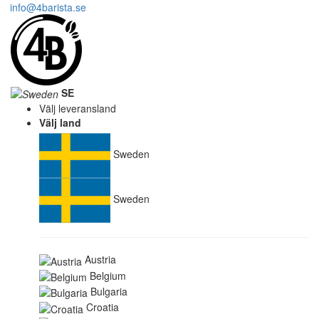
info@4barista.se
SE
Välj leveransland
Välj land
Sweden
Sweden
Austria
Belgium
Bulgaria
Croatia