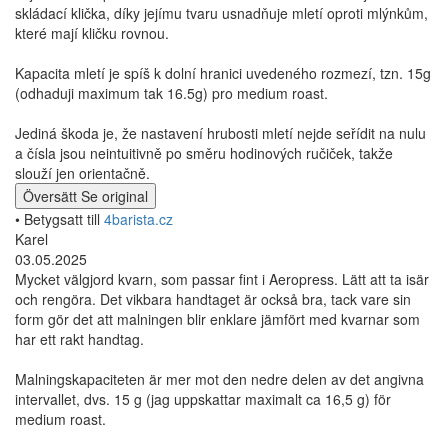
skládací klička, díky jejímu tvaru usnadňuje mletí oproti mlýnkům,
které mají kličku rovnou.
Kapacita mletí je spíš k dolní hranici uvedeného rozmezí, tzn. 15g
(odhaduji maximum tak 16.5g) pro medium roast.
Jediná škoda je, že nastavení hrubosti mletí nejde seřídit na nulu
a čísla jsou neintuitivně po směru hodinových ručiček, takže
slouží jen orientačně.
Översätt
Se original
• Betygsatt till
4barista.cz
Karel
03.05.2025
Mycket välgjord kvarn, som passar fint i Aeropress. Lätt att ta isär
och rengöra. Det vikbara handtaget är också bra, tack vare sin
form gör det att malningen blir enklare jämfört med kvarnar som
har ett rakt handtag.
Malningskapaciteten är mer mot den nedre delen av det angivna
intervallet, dvs. 15 g (jag uppskattar maximalt ca 16,5 g) för
medium roast.