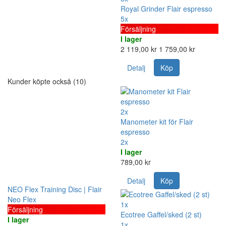
Royal Grinder Flair espresso
5x
Försäljning
I lager
2 119,00 kr
1 759,00 kr
Detalj
Köp
Kunder köpte också (10)
2x
Manometer kit för Flair
espresso
2x
I lager
789,00 kr
Detalj
Köp
NEO Flex Training Disc | Flair
Neo Flex
1x
Försäljning
Ecotree Gaffel/sked (2 st)
I lager
1x