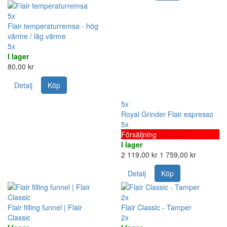
5x
Flair temperaturremsa - hög
värme / låg värme
5x
I lager
80,00 kr
Detalj
Köp
5x
Royal Grinder Flair espresso
5x
Försäljning
I lager
2 119,00 kr
1 759,00 kr
Detalj
Köp
2x
Flair filling funnel | Flair
Flair Classic - Tamper
Classic
2x