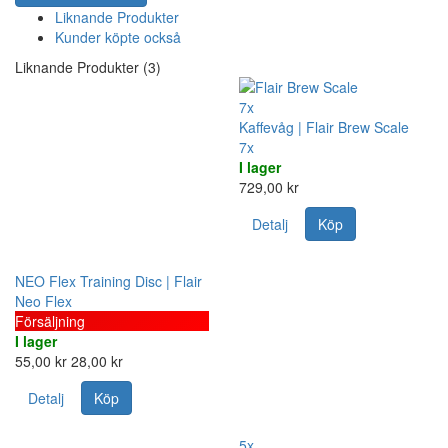
Liknande Produkter
Kunder köpte också
Liknande Produkter (3)
7x
Kaffevåg | Flair Brew Scale
7x
I lager
729,00 kr
Detalj
Köp
NEO Flex Training Disc | Flair
Neo Flex
Försäljning
I lager
55,00 kr
28,00 kr
Detalj
Köp
5x