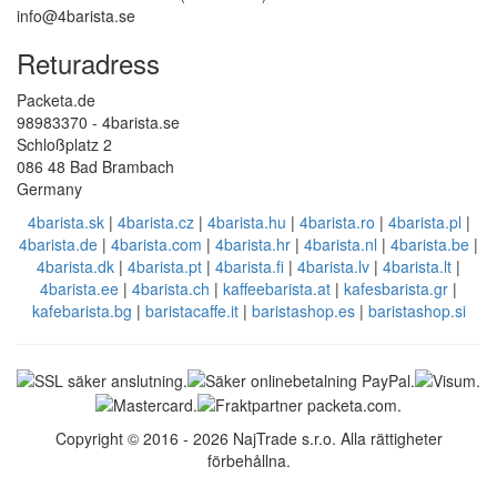
info@4barista.se
Returadress
Packeta.de
98983370 - 4barista.se
Schloßplatz 2
086 48 Bad Brambach
Germany
4barista.sk
|
4barista.cz
|
4barista.hu
|
4barista.ro
|
4barista.pl
|
4barista.de
|
4barista.com
|
4barista.hr
|
4barista.nl
|
4barista.be
|
4barista.dk
|
4barista.pt
|
4barista.fi
|
4barista.lv
|
4barista.lt
|
4barista.ee
|
4barista.ch
|
kaffeebarista.at
|
kafesbarista.gr
|
kafebarista.bg
|
baristacaffe.it
|
baristashop.es
|
baristashop.si
Copyright © 2016 - 2026 NajTrade s.r.o. Alla rättigheter
förbehållna.