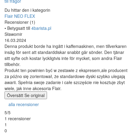
till frågor
Du hittar den i kategorin
Flair NEO FLEX
Recensioner (1)
• Betygsatt till
4barista.pl
Sławomir
16.03.2024
Denna produkt borde ha ingått i kaffemaskinen, men tillverkaren
insåg för sent att standarddiskar snabbt går sönder. Den tjänar
sitt syfte och kostar lyckligtvis inte för mycket, som andra Flair
tillbehör.
Produkt ten powinien być w zestawie z ekspresem,ale producent
za późno się zorientował, że standardowe dyski szybko ulegają
awarii. Spełnia swoje zadanie i całe szczęście nie kosztuje zbyt
wiele, jak inne akcesoria Flair.
Översätt
Se original
alla recensioner
5/5
1 recensioner
1
0