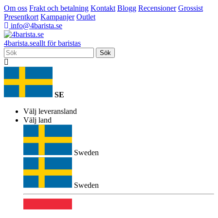
Om oss
Frakt och betalning
Kontakt
Blogg
Recensioner
Grossist
Presentkort
Kampanjer
Outlet
info@4barista.se
4
barista
.se
allt för baristas
Sök
SE
Välj leveransland
Välj land
Sweden
Sweden