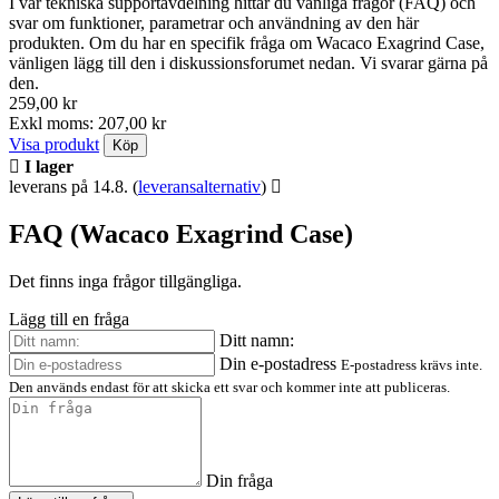
I vår tekniska supportavdelning hittar du vanliga frågor (FAQ) och
svar om funktioner, parametrar och användning av den här
produkten. Om du har en specifik fråga om Wacaco Exagrind Case,
vänligen lägg till den i diskussionsforumet nedan. Vi svarar gärna på
den.
259,00 kr
Exkl moms: 207,00 kr
Visa produkt
Köp
I lager
leverans på 14.8.
(
leveransalternativ
)
FAQ (Wacaco Exagrind Case)
Det finns inga frågor tillgängliga.
Lägg till en fråga
Ditt namn:
Din e-postadress
E-postadress krävs inte.
Den används endast för att skicka ett svar och kommer inte att publiceras.
Din fråga