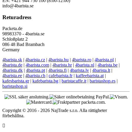
EN: +421 944 750 100 (8:00-12:00)
info@4barista.se
Returadress
Packeta.de
98983370 - 4barista.se
Schloßplatz 2
086 48 Bad Brambach
Germany
4barista.sk
|
4barista.cz
|
4barista.hu
|
4barista.ro
|
4barista.pl
|
4barista.de
|
4barista.com
|
4barista.hr
|
4barista.nl
|
4barista.be
|
4barista.dk
|
4barista.pt
|
4barista.fi
|
4barista.lv
|
4barista.lt
|
4barista.ee
|
4barista.ch
|
cafebarista.fr
|
kaffeebarista.at
|
kafesbarista.gr
|
kafebarista.bg
|
baristacaffe.it
|
baristashop.es
|
baristashop.si
Copyright © 2016 - 2026 NajTrade s.r.o. Alla rättigheter
förbehållna.