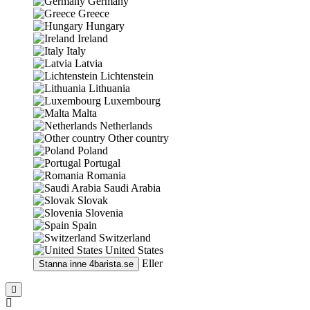
Germany
Greece
Hungary
Ireland
Italy
Latvia
Lichtenstein
Lithuania
Luxembourg
Malta
Netherlands
Other country
Poland
Portugal
Romania
Saudi Arabia
Slovak
Slovenia
Spain
Switzerland
United States
Eller
Stanna inne
4barista.se