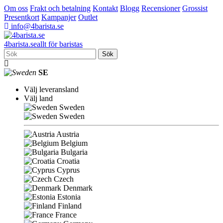
Om oss
Frakt och betalning
Kontakt
Blogg
Recensioner
Grossist
Presentkort
Kampanjer
Outlet
info@4barista.se
4
barista
.se
allt för baristas
Sök
SE
Välj leveransland
Välj land
Sweden
Sweden
Austria
Belgium
Bulgaria
Croatia
Cyprus
Czech
Denmark
Estonia
Finland
France