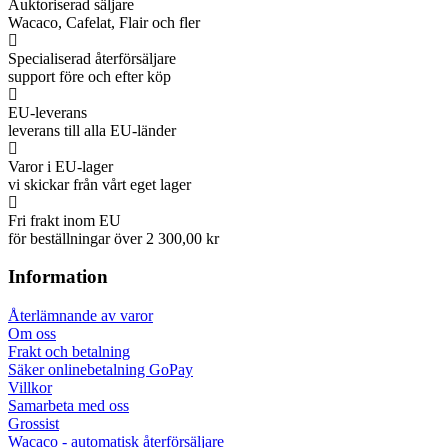
Auktoriserad säljare
Wacaco, Cafelat, Flair och fler
Specialiserad återförsäljare
support före och efter köp
EU-leverans
leverans till alla EU-länder
Varor i EU-lager
vi skickar från vårt eget lager
Fri frakt inom EU
för beställningar över 2 300,00 kr
Information
Återlämnande av varor
Om oss
Frakt och betalning
Säker onlinebetalning GoPay
Villkor
Samarbeta med oss
Grossist
Wacaco - automatisk återförsäljare