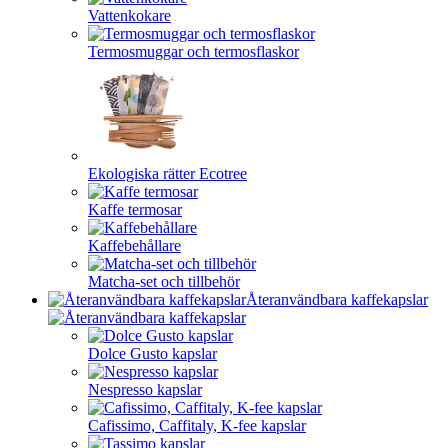
Vattenkokare
Termosmuggar och termosflaskor
Ekologiska rätter Ecotree
Kaffe termosar
Kaffebehållare
Matcha-set och tillbehör
Återanvändbara kaffekapslar
Dolce Gusto kapslar
Nespresso kapslar
Cafissimo, Caffitaly, K-fee kapslar