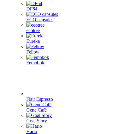
DF64
ECO capsules
ecotree
Eureka
Fellow
Femobok
Flair Espresso
Gene Café
Goat Story
Hario