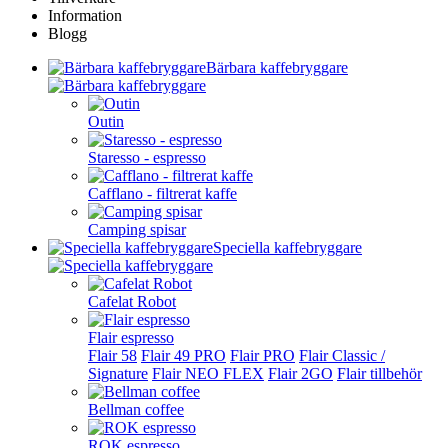
Information
Blogg
Bärbara kaffebryggare
Outin
Staresso - espresso
Cafflano - filtrerat kaffe
Camping spisar
Speciella kaffebryggare
Cafelat Robot
Flair espresso
Flair 58
Flair 49 PRO
Flair PRO
Flair Classic /
Signature
Flair NEO FLEX
Flair 2GO
Flair tillbehör
Bellman coffee
ROK espresso