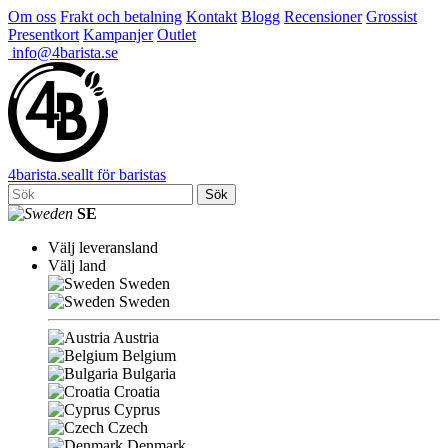
Om oss
Frakt och betalning
Kontakt
Blogg
Recensioner
Grossist
Presentkort
Kampanjer
Outlet
info@4barista.se
4
barista
.se
allt för baristas
Sök
SE
Välj leveransland
Välj land
Sweden
Sweden
Austria
Belgium
Bulgaria
Croatia
Cyprus
Czech
Denmark