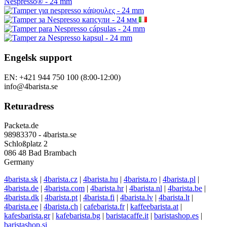
Engelsk support
EN: +421 944 750 100 (8:00-12:00)
info@4barista.se
Returadress
Packeta.de
98983370 - 4barista.se
Schloßplatz 2
086 48 Bad Brambach
Germany
4barista.sk
|
4barista.cz
|
4barista.hu
|
4barista.ro
|
4barista.pl
|
4barista.de
|
4barista.com
|
4barista.hr
|
4barista.nl
|
4barista.be
|
4barista.dk
|
4barista.pt
|
4barista.fi
|
4barista.lv
|
4barista.lt
|
4barista.ee
|
4barista.ch
|
cafebarista.fr
|
kaffeebarista.at
|
kafesbarista.gr
|
kafebarista.bg
|
baristacaffe.it
|
baristashop.es
|
baristashop.si