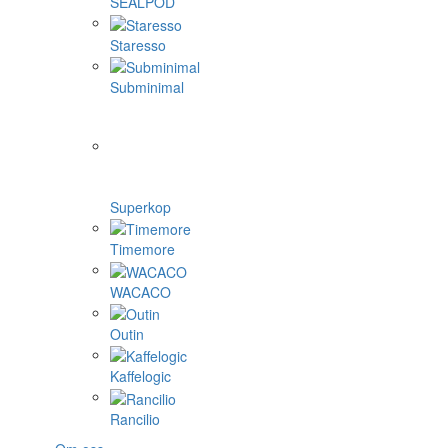
SEALPOD
Staresso
Subminimal
Superkop
Timemore
WACACO
Outin
Kaffelogic
Rancilio